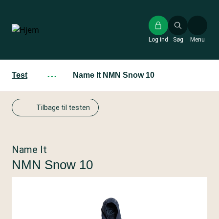
Gå
til
hovedindhold
Log ind
Søg
Menu
Test
···
Name It NMN Snow 10
Tilbage til testen
Name It
NMN Snow 10