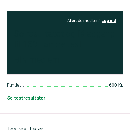
Allerede medlem?
Log ind
Se resultatet
og få adgang
til 150+ andre test
Bliv medlem
Fundet til
600 Kr.
Se testresultater
Testresultater