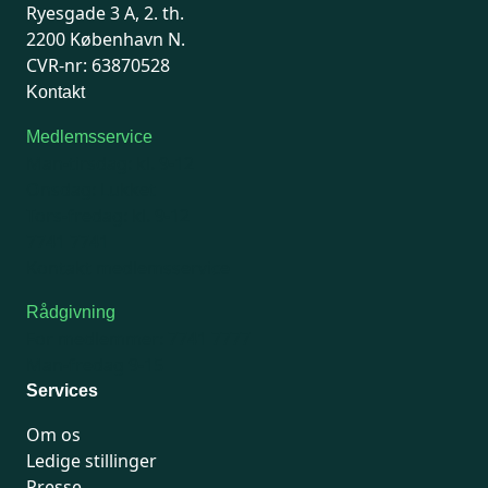
Ryesgade 3 A, 2. th.
2200 København N.
CVR-nr: 63870528
Kontakt
Medlemsservice
Man-tirsdag: kl. 9-12
Onsdag: Lukket
Tors-fredag: kl. 9-12
7741 7741
Kontakt medlemsservice
Rådgivning
For medlemmer: 7741 7777
Man-fredag 9-15
Services
Om os
Ledige stillinger
Presse