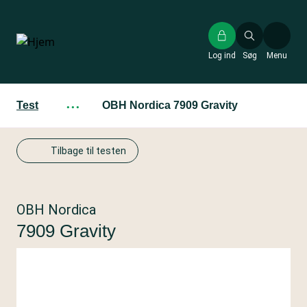
Gå
til
hovedindhold
Log ind
Søg
Menu
Test
···
OBH Nordica 7909 Gravity
Tilbage til testen
OBH Nordica
7909 Gravity