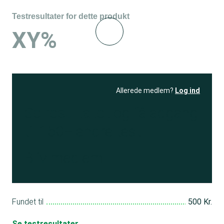
Testresultater for dette produkt
XY%
Allerede medlem?
Log ind
Se resultatet
og få adgang
til 150+ andre test
Bliv medlem
Fundet til
500 Kr.
Se testresultater