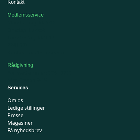
Kontakt
Medlemsservice
Man-tirsdag: kl. 9-12
Onsdag: Lukket
Tors-fredag: kl. 9-12
7741 7741
Kontakt medlemsservice
Rådgivning
For medlemmer: 7741 7777
Man-fredag 9-15
Services
Om os
Ledige stillinger
Presse
Magasiner
Få nyhedsbrev