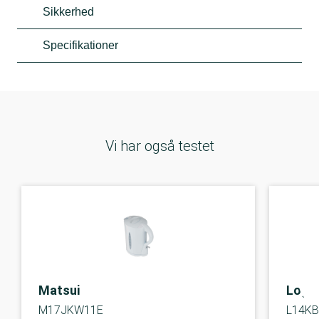
Sikkerhed
Specifikationer
Vi har også testet
Matsui
Logik
M17JKW11E
L14K