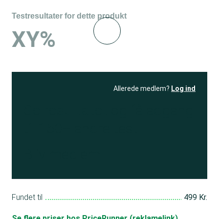
Testresultater for dette produkt
XY%
Allerede medlem?
Log ind
Se resultatet
og få adgang
til 150+ andre test
Bliv medlem
Fundet til
499 Kr.
Se flere priser hos PriceRunner (reklamelink)