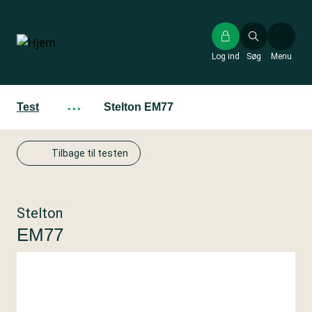
Gå
til
hovedindhold
Log ind
Søg
Menu
Test
···
Stelton EM77
Tilbage til testen
Stelton
EM77