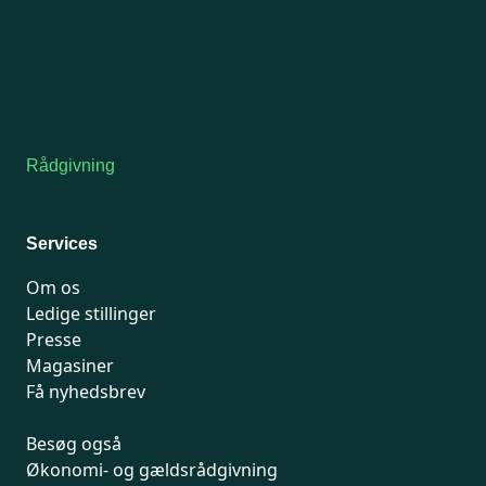
Man-tirsdag: kl. 9-12
Onsdag: Lukket
Tors-fredag: kl. 9-12
7741 7741
Kontakt medlemsservice
Rådgivning
For medlemmer: 7741 7777
Man-fredag 9-15
Services
Om os
Ledige stillinger
Presse
Magasiner
Få nyhedsbrev
Besøg også
Økonomi- og gældsrådgivning