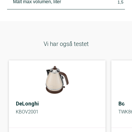
Målt max volumen, liter
1,5
Vi har også testet
DeLonghi
Bosc
KBOV2001
TWK8