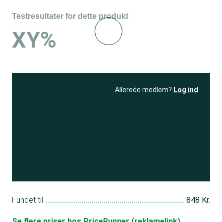
Testresultater for dette produkt
XY%
Allerede medlem?
Log ind
Se resultatet
og få adgang
til 150+ andre test
Bliv medlem
Fundet til
848 Kr.
Se flere priser hos PriceRunner (reklamelink)