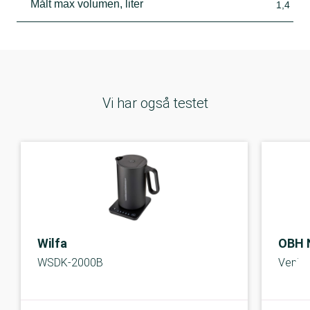
Målt max volumen, liter
1,4
Vi har også testet
Wilfa
OBH 
WSDK-2000B
Venic