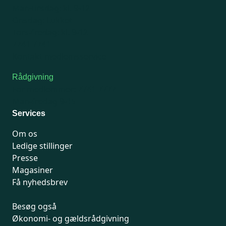
Man-tirsdag: kl. 9-12
Onsdag: Lukket
Tors-fredag: kl. 9-12
7741 7741
Kontakt medlemsservice
Rådgivning
For medlemmer: 7741 7777
Man-fredag 9-15
Services
Om os
Ledige stillinger
Presse
Magasiner
Få nyhedsbrev
Besøg også
Økonomi- og gældsrådgivning