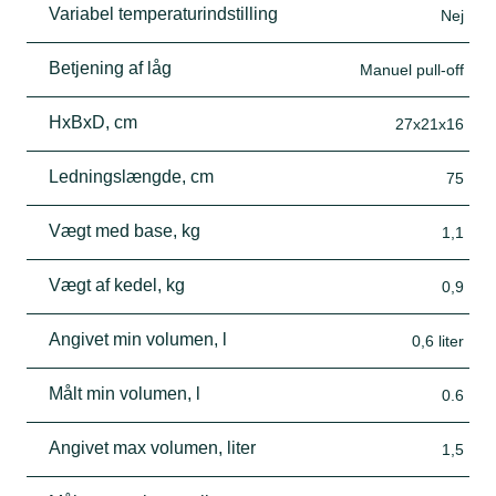
Variabel temperaturindstilling
Nej
Betjening af låg
Manuel pull-off
HxBxD, cm
27x21x16
Ledningslængde, cm
75
Vægt med base, kg
1,1
Vægt af kedel, kg
0,9
Angivet min volumen, l
0,6 liter
Målt min volumen, l
0.6
Angivet max volumen, liter
1,5