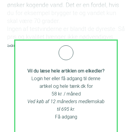
ønsker kogende vand. Det er en fordel, hvis
du for eksempel brygger te og vandet kun
skal være 70 grader.
Ingen af testvinderne er blandt de dyreste. Så
pris og kvalitet hænger ikke nødvendigvis
sammen, når du køber elkedel.
Vil du læse hele artiklen om elkedler?
Login her eller få adgang til denne
artikel og hele tænk.dk for
58 kr. / måned
Ved køb af 12 måneders medlemskab
til 695 kr.
Få adgang