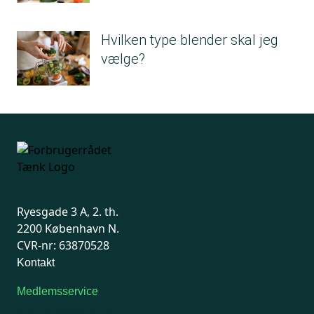
Hvilken type blender skal jeg
vælge?
Ryesgade 3 A, 2. th.
2200 København N.
CVR-nr: 63870528
Kontakt
Medlemsservice
Man-tirsdag: kl. 9-12