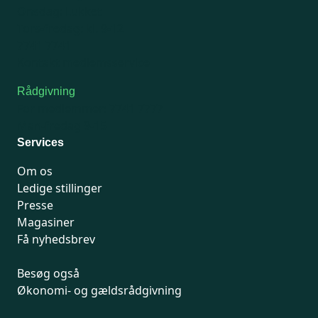
Onsdag: Lukket
Tors-fredag: kl. 9-12
7741 7741
Kontakt medlemsservice
Rådgivning
For medlemmer: 7741 7777
Man-fredag 9-15
Services
Om os
Ledige stillinger
Presse
Magasiner
Få nyhedsbrev
Besøg også
Økonomi- og gældsrådgivning