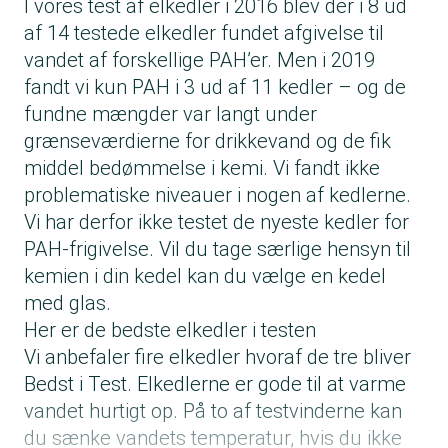
I vores test af elkedler i 2016 blev der i 8 ud
af 14 testede elkedler fundet afgivelse til
vandet af forskellige PAH’er. Men i 2019
fandt vi kun PAH i 3 ud af 11 kedler – og de
fundne mængder var langt under
grænseværdierne for drikkevand og de fik
middel bedømmelse i kemi. Vi fandt ikke
problematiske niveauer i nogen af kedlerne.
Vi har derfor ikke testet de nyeste kedler for
PAH-frigivelse. Vil du tage særlige hensyn til
kemien i din kedel kan du vælge en kedel
med glas.
Her er de bedste elkedler i testen
Vi anbefaler fire elkedler hvoraf de tre bliver
Bedst i Test. Elkedlerne er gode til at varme
vandet hurtigt op. På to af testvinderne kan
du sænke vandets temperatur, hvis du ikke