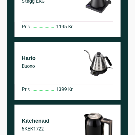
Stagg EKG
Pris
1195 Kr.
Hario
Buono
Pris
1399 Kr.
Kitchenaid
5KEK1722