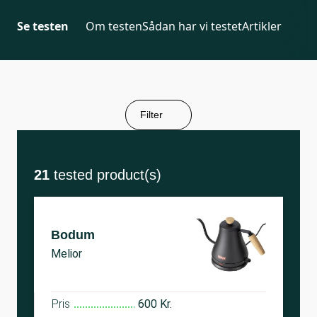
Se testen
Om testen
Sådan har vi testet
Artikler
Filter
21
tested product(s)
Bodum
Melior
Pris
600 Kr.