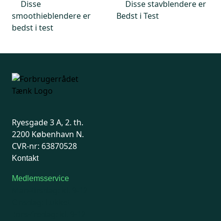
Disse
Disse stavblendere er
smoothieblendere er
Bedst i Test
bedst i test
Ryesgade 3 A, 2. th.
2200 København N.
CVR-nr: 63870528
Kontakt
Medlemsservice
Man-tirsdag: kl. 9-12
Onsdag: Lukket
Tors-fredag: kl. 9-12