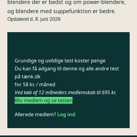
blendere der er bedst og om power-blendere,
og blendere med suppefunktion er bedre.
Opdateret d. 8. juni 2026
Grundige og uvildige test koster penge
Du kan få adgang til denne og alle andre test
på tænk.dk
for 58 kr. / måned
Ved køb af 12 måneders medlemskab til 695 kr.
Bliv medlem og se testen
Allerede medlem?
Log ind