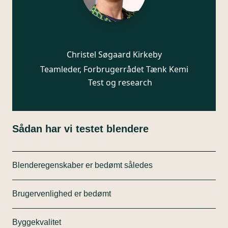
Christel Søgaard Kirkeby
Teamleder, Forbrugerrådet Tænk Kemi
Test og research
Sådan har vi testet blendere
Blenderegenskaber er bedømt således
Blenderegenskaber er en samlet bedømmelse af,
Brugervenlighed er bedømt
hvor godt det er lykkedes blenderen at lave
smoothies, pandekagedej, babymos og knuse is.
Brugervenligheden er bedømt ud fra forskellige
Smoothies skal være blendet jævnt uden at efterlade
Byggekvalitet
scenarier.