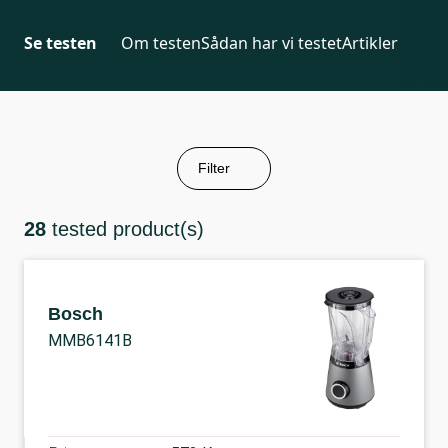
Se testen
Om testen
Sådan har vi testet
Artikler
Filter
28
tested product(s)
Bosch
MMB6141B