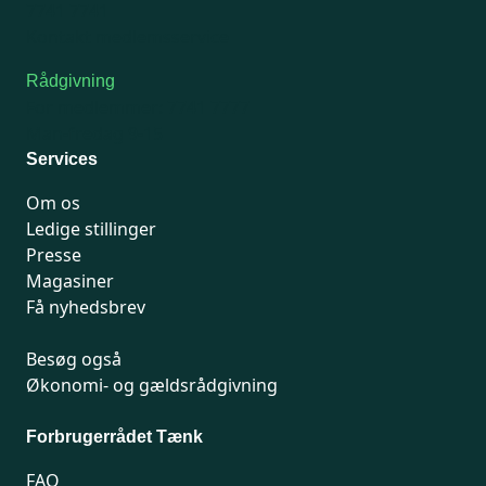
7741 7741
Kontakt medlemsservice
Rådgivning
For medlemmer: 7741 7777
Man-fredag 9-15
Services
Om os
Ledige stillinger
Presse
Magasiner
Få nyhedsbrev
Besøg også
Økonomi- og gældsrådgivning
Forbrugerrådet Tænk
FAQ