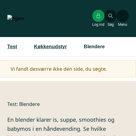
Gå
til
hovedindhold
Log ind
Søg
Menu
Test
Køkkenudstyr
Blendere
Advarselsmeddelelse
Vi fandt desværre ikke den side, du søgte.
Test:
Blendere
En blender klarer is, suppe, smoothies og
babymos i en håndevending. Se hvilke