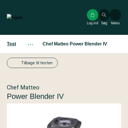
Gå
til
hovedindhold
Log ind
Søg
Menu
Test
···
Chef Matteo Power Blender IV
Tilbage til testen
Chef Matteo
Power Blender IV