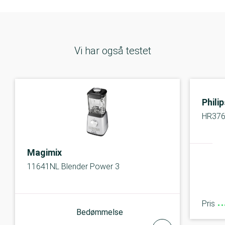
Vi har også testet
Phili
HR376
Magimix
11641NL Blender Power 3
Pris
Bedømmelse