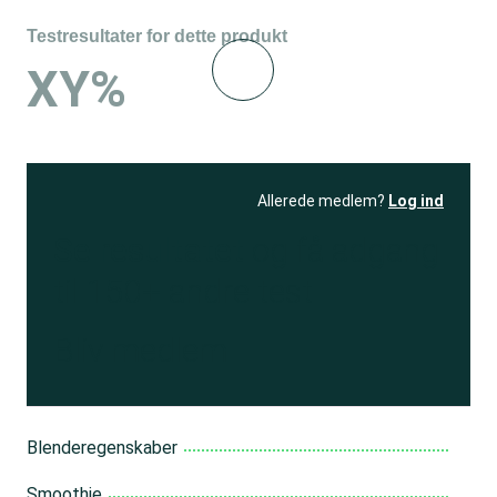
Testresultater for dette produkt
XY%
Allerede medlem?
Log ind
Se resultatet
og få adgang
til 150+ andre test
Bliv medlem
Blenderegenskaber
Smoothie