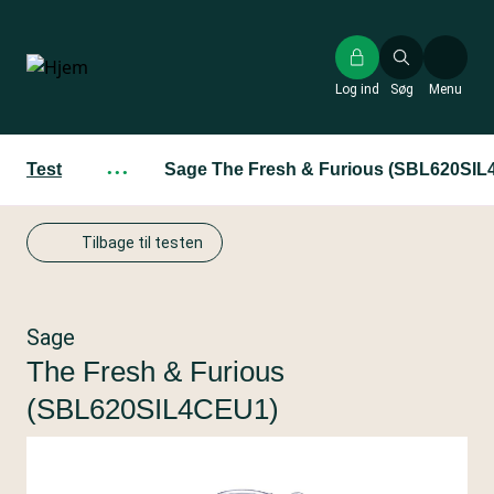
Gå
til
hovedindhold
Log ind
Søg
Menu
Test
···
Sage The Fresh & Furious (SBL620SI
Tilbage til testen
Sage
The Fresh & Furious
(SBL620SIL4CEU1)