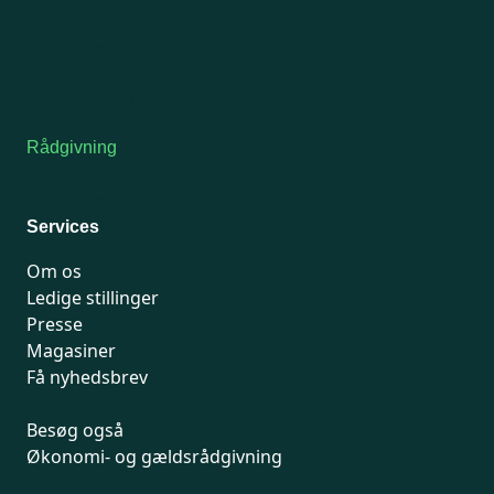
Onsdag: Lukket
Tors-fredag: kl. 9-12
7741 7741
Kontakt medlemsservice
Rådgivning
For medlemmer: 7741 7777
Man-fredag 9-15
Services
Om os
Ledige stillinger
Presse
Magasiner
Få nyhedsbrev
Besøg også
Økonomi- og gældsrådgivning