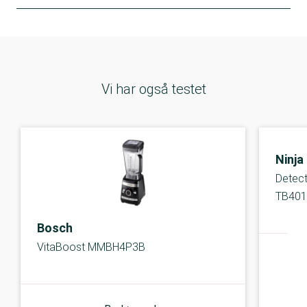
Vi har også testet
Ninja
Detect
TB40
Bosch
VitaBoost MMBH4P3B