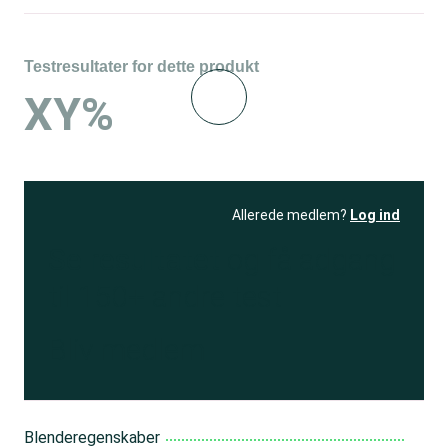
Testresultater for dette produkt
XY%
Allerede medlem?
Log ind
Se resultatet
og få adgang
til 150+ andre test
Bliv medlem
Blenderegenskaber