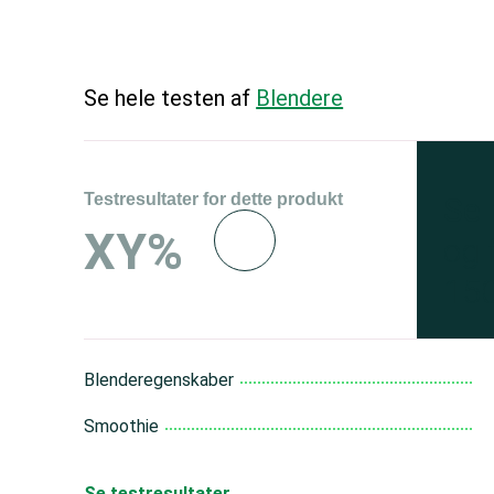
Se hele testen af
Blendere
Testresultater for dette produkt
Se 
XY%
og 
150
Blenderegenskaber
Smoothie
Se testresultater