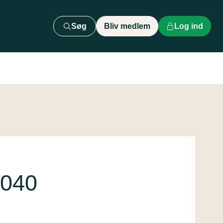
Søg
Bliv medlem
Log ind
9040