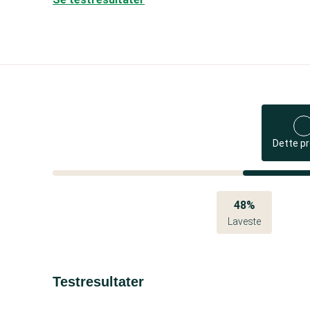
Dette p
48%
Laveste
Testresultater