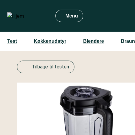
Gå
til
Menu
hovedindhold
Test
Køkkenudstyr
Blendere
Braun
Tilbage til testen