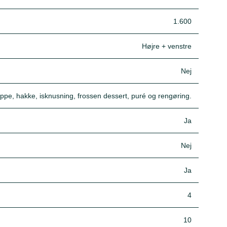
1.600
Højre + venstre
Nej
ppe, hakke, isknusning, frossen dessert, puré og rengøring.
Ja
Nej
Ja
4
10