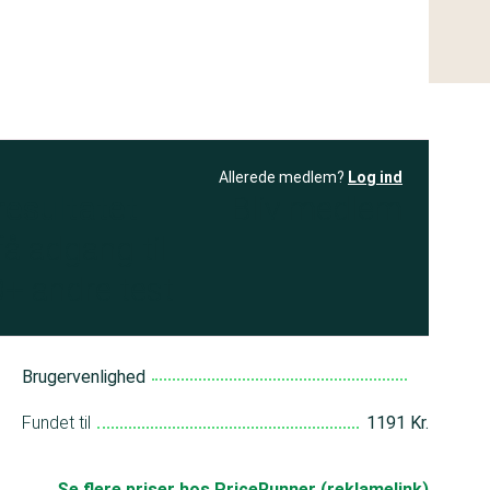
Allerede medlem?
Log ind
resultatet
Bliv medlem
få adgang til
+ andre test
Brugervenlighed
Fundet til
1191 Kr.
Se flere priser hos PriceRunner (reklamelink)