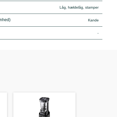
Låg, hældelåg, stamper
enhed)
Kande
-