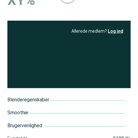
XY%
Allerede medlem?
Log ind
Se resultatet
og få adgang
til 150+ andre test
Bliv medlem
Blenderegenskaber
Smoothie
Brugervenlighed