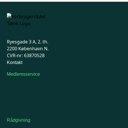
Ryesgade 3 A, 2. th.
2200 København N.
CVR-nr: 63870528
Kontakt
Medlemsservice
Man-tirsdag: kl. 9-12
Onsdag: Lukket
Tors-fredag: kl. 9-12
7741 7741
Kontakt medlemsservice
Rådgivning
For medlemmer: 7741 7777