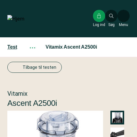
Gå
til
hovedindhold
Log ind
Søg
Menu
Test
···
Vitamix Ascent A2500i
Tilbage til testen
Vitamix
Ascent A2500i