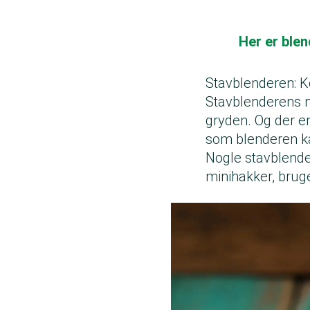
Her er blen
Stavblenderen: K
Stavblenderens mo
gryden. Og der e
som blenderen ka
Nogle stavblend
minihakker, brug