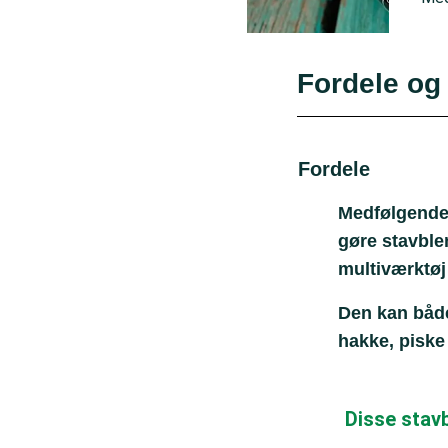
Fordele og
Fordele
Medfølgende
gøre stavblen
multiværktøj
Den kan båd
hakke, piske
Disse stavb