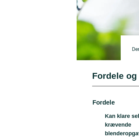
De
Fordele og
Fordele
Kan klare se
krævende
blenderopga