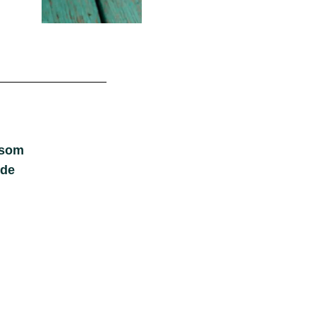
 som
nde