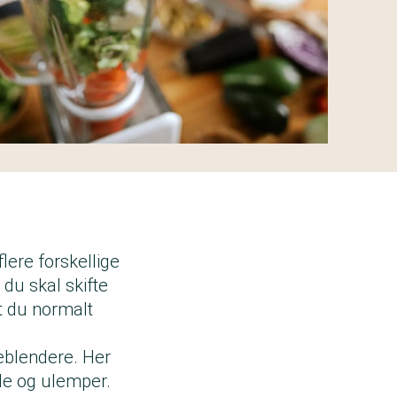
ere forskellige
 du skal skifte
t du normalt
eblendere
. Her
ele og ulemper.