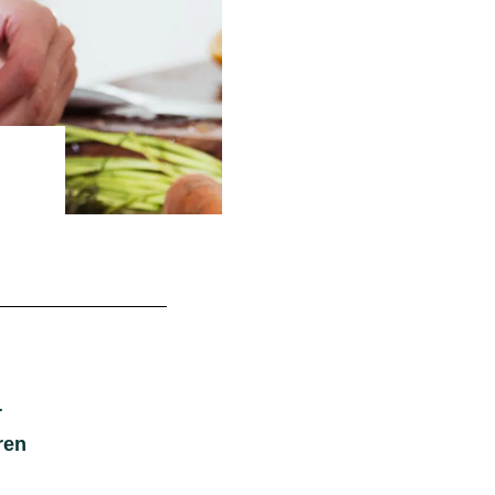
r
ren