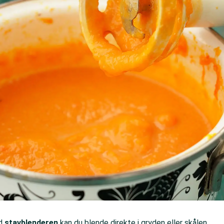
d
stavblenderen
kan du blende direkte i gryden eller skålen