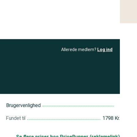
Allerede medlem?
Log ind
resultatet
Bliv medlem
få adgang til
+ andre test
Brugervenlighed
Fundet til
1798 Kr.
Se flere priser hos PriceRunner (reklamelink)