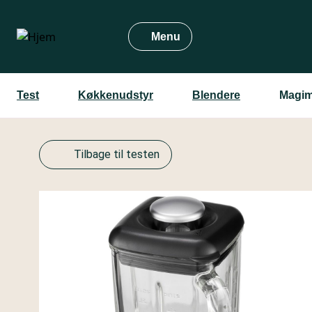
Gå
til
Menu
hovedindhold
Test
Køkkenudstyr
Blendere
Magim
Tilbage til testen