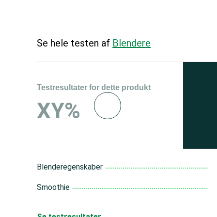
Se hele testen af
Blendere
Testresultater for dette produkt
Se 
XY%
og 
150
Blenderegenskaber
Smoothie
Se testresultater