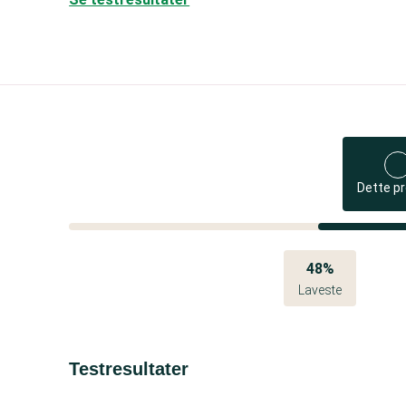
Dette p
48%
Laveste
Testresultater