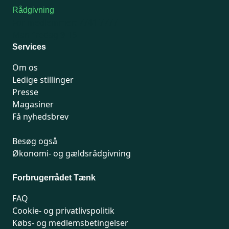
Rådgivning
For medlemmer: 7741 7777
Man-fredag 9-15
Services
Om os
Ledige stillinger
Presse
Magasiner
Få nyhedsbrev
Besøg også
Økonomi- og gældsrådgivning
Forbrugerrådet Tænk
FAQ
Cookie- og privatlivspolitik
Købs- og medlemsbetingelser