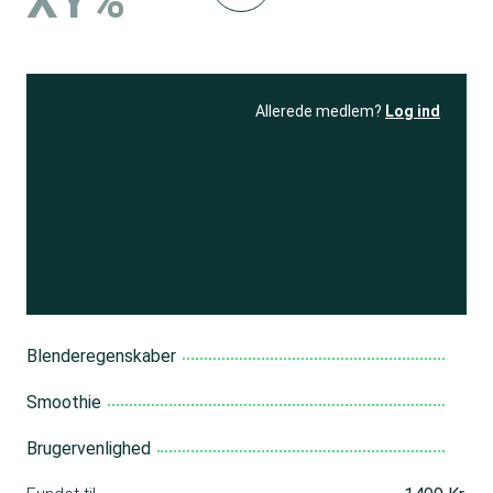
XY%
Allerede medlem?
Log ind
Se resultatet
og få adgang
til 150+ andre test
Bliv medlem
Blenderegenskaber
Smoothie
Brugervenlighed