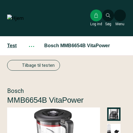
Gå
til
hovedindhold
Log ind
Søg
Menu
Test
···
Bosch MMB6654B VitaPower
Tilbage til testen
Bosch
MMB6654B VitaPower