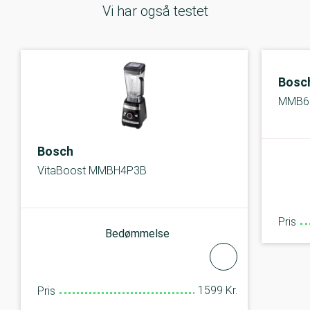
Vi har også testet
Bosc
MMB63
Bosch
VitaBoost MMBH4P3B
Pris
Bedømmelse
1599 Kr.
Pris