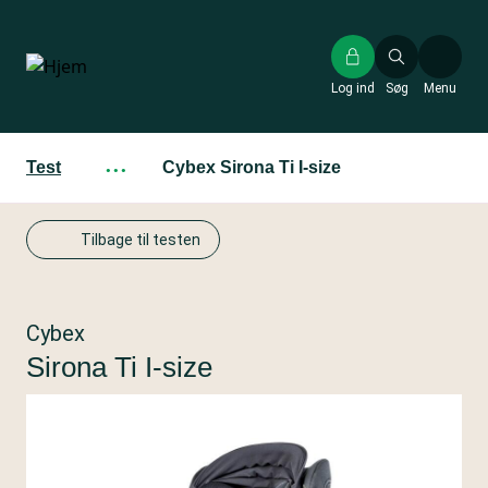
Gå
til
hovedindhold
Log ind
Søg
Menu
Test
···
Cybex Sirona Ti I-size
Tilbage til testen
Cybex
Sirona Ti I-size