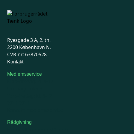
Ryesgade 3 A, 2. th.
2200 København N.
CVR-nr: 63870528
Kontakt
Medlemsservice
Man-tirsdag: kl. 9-12
Onsdag: Lukket
Tors-fredag: kl. 9-12
7741 7741
Kontakt medlemsservice
Rådgivning
For medlemmer: 7741 7777