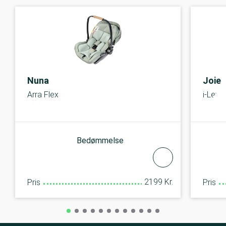
Nuna
Joie
Arra Flex
i-Leve
Bedømmelse
2199 Kr.
Pris
Pris