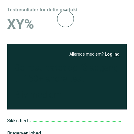
Testresultater for dette produkt
XY%
Allerede medlem?
Log ind
Se resultatet
og få adgang
til 150+ andre test
Bliv medlem
Sikkerhed
Brugervenlighed