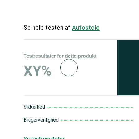
Se hele testen af
Autostole
Testresultater for dette produkt
Se 
XY%
og 
150
Sikkerhed
Brugervenlighed
Se testresultater