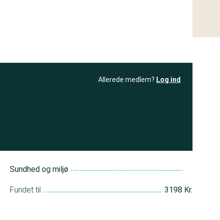
Allerede medlem?
Log ind
resultatet
Bliv medlem
få adgang til
+ andre test
Sundhed og miljø
Fundet til
3198 Kr.