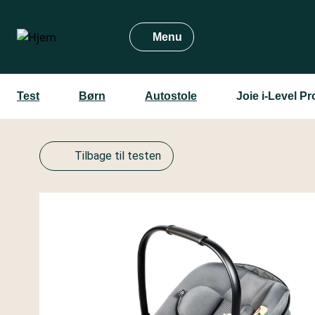
Gå
til
Menu
hovedindhold
Test
Børn
Autostole
Joie i-Level P
Tilbage til testen