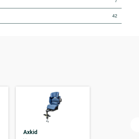
7
42
Axkid