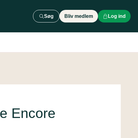
Søg
Bliv medlem
Log ind
se Encore