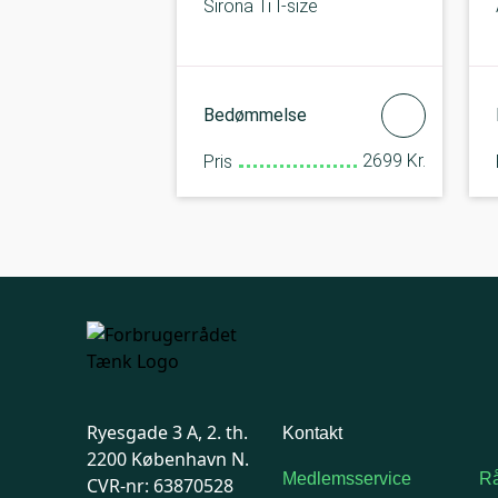
Sirona Ti I-size
Bedømmelse
2699 Kr.
Pris
Ryesgade 3 A, 2. th.
Kontakt
2200 København N.
Medlemsservice
Rå
CVR-nr: 63870528