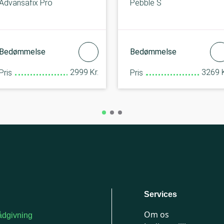
Advansafix Pro
Pebble S
Bedømmelse
Bedømmelse
2999 Kr.
3269 K
Pris
Pris
Services
Om os
dgivning