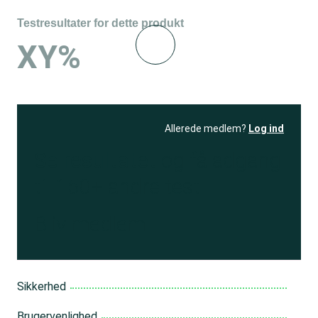
Testresultater for dette produkt
XY%
Allerede medlem?
Log ind
Se resultatet
og få adgang
til 150+ andre test
Bliv medlem
Sikkerhed
Brugervenlighed