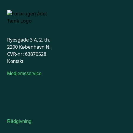
Ryesgade 3 A, 2. th.
2200 København N.
CVR-nr: 63870528
Kontakt
Medlemsservice
Man-tirsdag: kl. 9-12
Onsdag: Lukket
Tors-fredag: kl. 9-12
7741 7741
Kontakt medlemsservice
Rådgivning
For medlemmer: 7741 7777