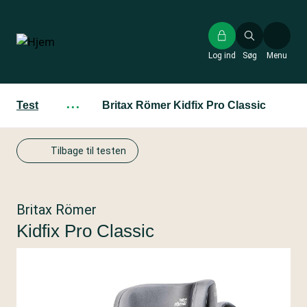
Gå
til
hovedindhold
Log ind
Søg
Menu
Test
···
Britax Römer Kidfix Pro Classic
Tilbage til testen
Britax Römer
Kidfix Pro Classic