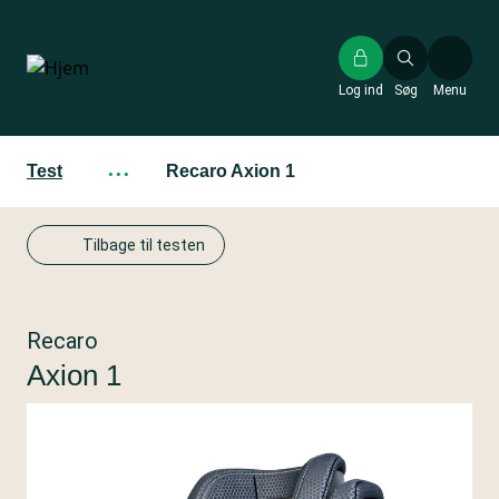
Gå
til
hovedindhold
Log ind
Søg
Menu
Test
···
Recaro Axion 1
Tilbage til testen
Recaro
Axion 1