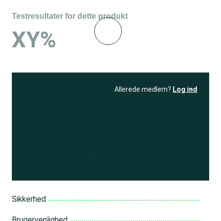
Testresultater for dette produkt
XY%
Allerede medlem?
Log ind
Se resultatet
og få adgang
til 150+ andre test
Bliv medlem
Sikkerhed
Brugervenlighed