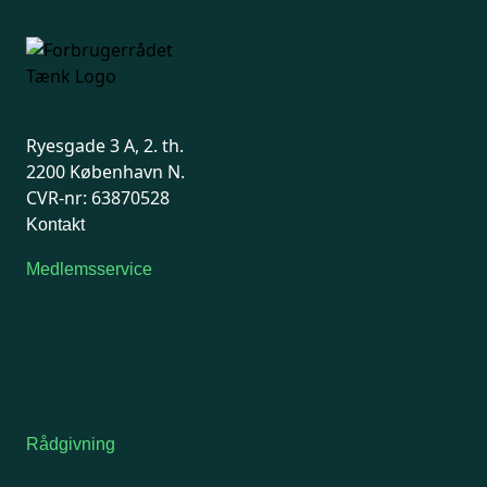
Ryesgade 3 A, 2. th.
2200 København N.
CVR-nr: 63870528
Kontakt
Medlemsservice
Man-tirsdag: kl. 9-12
Onsdag: Lukket
Tors-fredag: kl. 9-12
7741 7741
Kontakt medlemsservice
Rådgivning
For medlemmer: 7741 7777