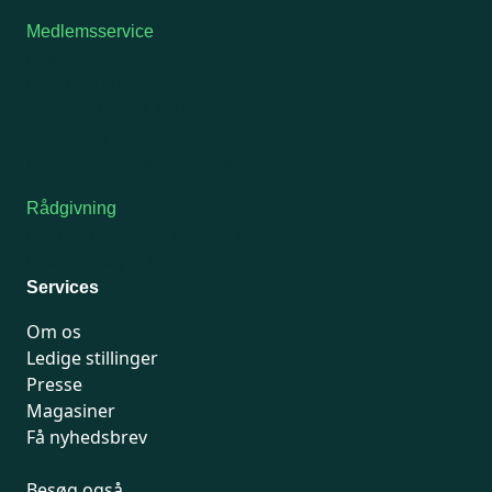
Medlemsservice
Man-tirsdag: kl. 9-12
Onsdag: Lukket
Tors-fredag: kl. 9-12
7741 7741
Kontakt medlemsservice
Rådgivning
For medlemmer: 7741 7777
Man-fredag 9-15
Services
Om os
Ledige stillinger
Presse
Magasiner
Få nyhedsbrev
Besøg også