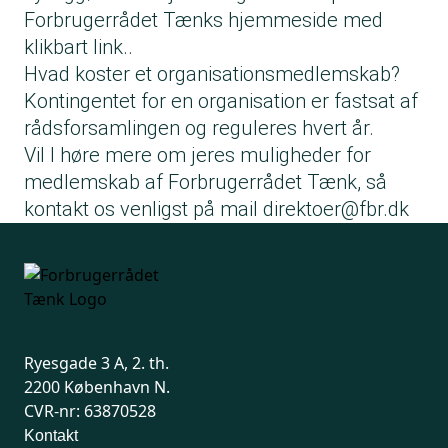
Forbrugerrådet Tænks hjemmeside med
klikbart link..
Hvad koster et organisationsmedlemskab?
Kontingentet for en organisation er fastsat af
rådsforsamlingen og reguleres hvert år.
Vil I høre mere om jeres muligheder for
medlemskab af Forbrugerrådet Tænk, så
kontakt os venligst på mail
direktoer@fbr.dk
Ryesgade 3 A, 2. th.
2200 København N.
CVR-nr: 63870528
Kontakt