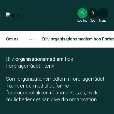
Gå
til
hovedindhold
Log ind
Søg
Menu
Om os
···
Bliv organisationsmedlem hos Forbr
Bliv
organisationsmedlem
hos
Forbrugerrådet Tænk
Som organisationsmedlem i Forbrugerrådet
Tænk er du med til at forme
forbrugerpolitikken i Danmark. Læs, hvilke
muligheder det kan give din organisation.