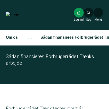
Gå
til
hovedindhold
Log ind
Søg
Menu
Om os
···
Sådan finansieres Forbrugerrådet T
Sådan finansieres
Forbrugerrådet Tænks
arbejde
Forbrugerrådet Tænk tester hvert år