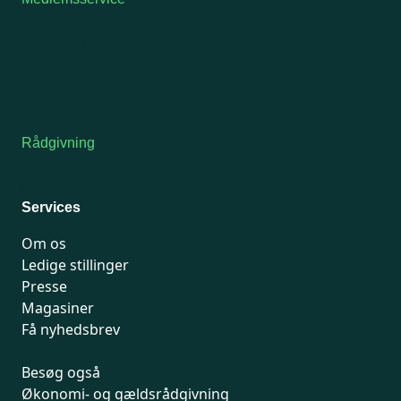
Man-tirsdag: kl. 9-12
Onsdag: Lukket
Tors-fredag: kl. 9-12
7741 7741
Kontakt medlemsservice
Rådgivning
For medlemmer: 7741 7777
Man-fredag 9-15
Services
Om os
Ledige stillinger
Presse
Magasiner
Få nyhedsbrev
Besøg også
Økonomi- og gældsrådgivning