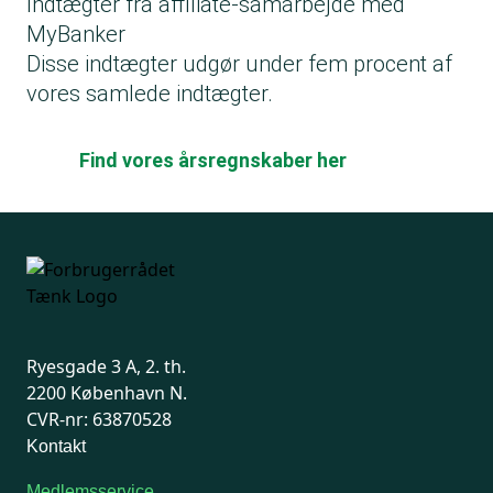
Indtægter fra affiliate-samarbejde med
MyBanker
Disse indtægter udgør under fem procent af
vores samlede indtægter.
Find vores årsregnskaber her
Ryesgade 3 A, 2. th.
2200 København N.
CVR-nr: 63870528
Kontakt
Medlemsservice