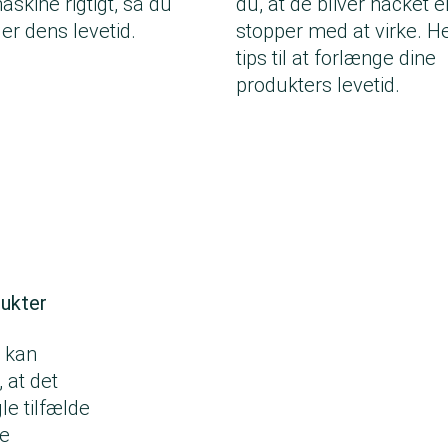
skine rigtigt, så du
du, at de bliver hacket e
er dens levetid.
stopper med at virke. He
tips til at forlænge dine
produkters levetid.
dukter
e kan
 at det
gle tilfælde
ge