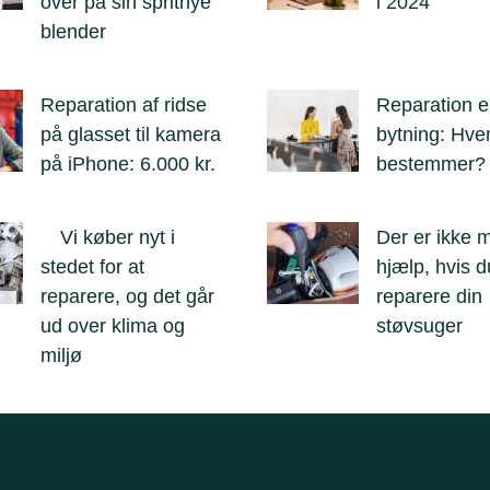
over på sin spritnye
i 2024
blender
Reparation af ridse
Reparation el
på glasset til kamera
bytning: Hv
på iPhone: 6.000 kr.
bestemmer?
Vi køber nyt i
Der er ikke 
stedet for at
hjælp, hvis du
reparere, og det går
reparere din
ud over klima og
støvsuger
miljø