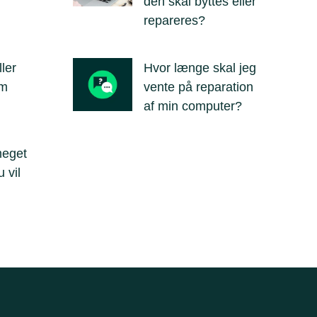
den skal byttes eller
repareres?
ler
Hvor længe skal jeg
em
vente på reparation
af min computer?
meget
 vil