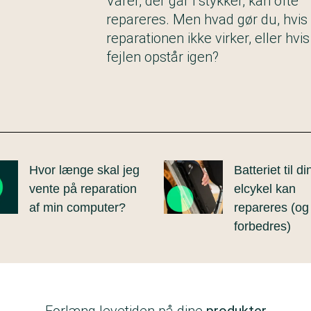
Varer, der går i stykker, kan ofte
repareres. Men hvad gør du, hvis
reparationen ikke virker, eller hvis
fejlen opstår igen?
Hvor længe skal jeg
Batteriet til di
vente på reparation
elcykel kan
af min computer?
repareres (o
forbedres)