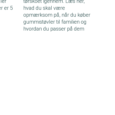
ller
tørskoet igennem. Læs her,
r er 5
hvad du skal være
opmærksom på, når du køber
gummistøvler til familien og
hvordan du passer på dem