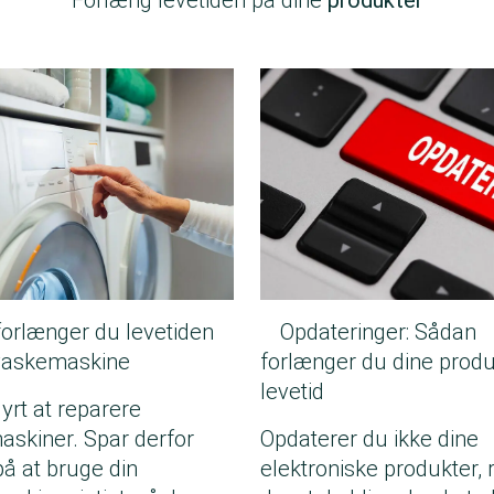
Forlæng levetiden på dine
produkter
orlænger du levetiden
Opdateringer: Sådan
 vaskemaskine
forlænger du dine produ
levetid
dyrt at reparere
skiner. Spar derfor
Opdaterer du ikke dine
å at bruge din
elektroniske produkter, r