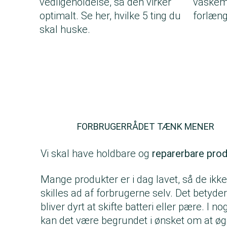
vedligeholdelse, så den virker
vaskema
optimalt. Se her, hvilke 5 ting du
forlæng
skal huske.
FORBRUGERRÅDET TÆNK MENER
Vi skal have holdbare og
reparerbare pro
Mange produkter er i dag lavet, så de ikk
skilles ad af forbrugerne selv. Det betyder,
bliver dyrt at skifte batteri eller pære. I no
kan det være begrundet i ønsket om at ø