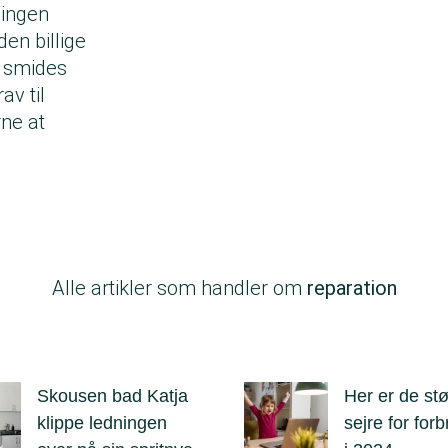
 ingen
en billige
å smides
av til
rne at
Alle artikler som handler om
reparation
Skousen bad Katja
Her er de stø
klippe ledningen
sejre for for