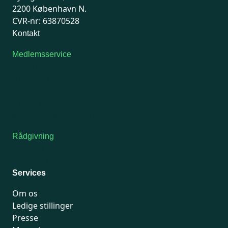
2200 København N.
CVR-nr: 63870528
Kontakt
Medlemsservice
Man-tirsdag: kl. 9-12
Onsdag: Lukket
Tors-fredag: kl. 9-12
7741 7741
Kontakt medlemsservice
Rådgivning
For medlemmer: 7741 7777
Man-fredag 9-15
Services
Om os
Ledige stillinger
Presse