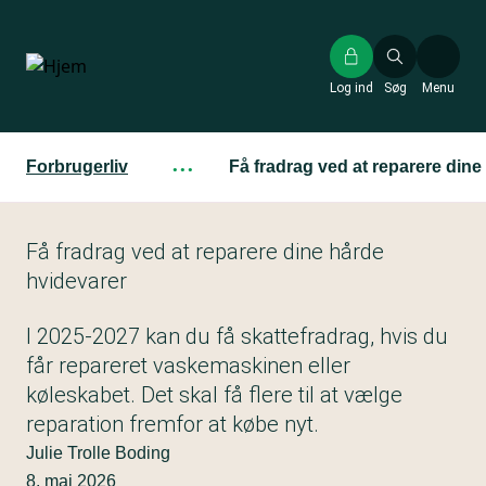
Gå
til
hovedindhold
Log ind
Søg
Menu
Forbrugerliv
···
Få fradrag ved at reparere dine
Få fradrag ved at reparere dine hårde
hvidevarer
I 2025-2027 kan du få skattefradrag, hvis du
får repareret vaskemaskinen eller
køleskabet. Det skal få flere til at vælge
reparation fremfor at købe nyt.
Julie Trolle Boding
8. maj 2026