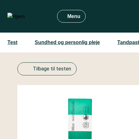
Gå
til
Menu
hovedindhold
Test
Sundhed og personlig pleje
Tandpast
Tilbage til testen