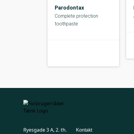
Parodontax
Complete protection
toothpaste
kolbe
B-kolbe
Ryesgade 3 A, 2. th.
Kontakt