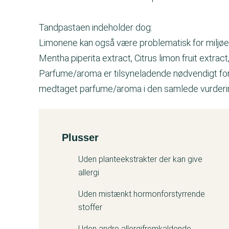
Tandpastaen indeholder dog:
Limonene kan også være problematisk for miljøe
Mentha piperita extract, Citrus limon fruit extract
Parfume/aroma er tilsyneladende nødvendigt for a
medtaget parfume/aroma i den samlede vurderi
Plusser
Kemitest
Uden planteekstrakter der kan give
allergi
Uden mistænkt hormonforstyrrende
stoffer
Uden andre allergifremkaldende