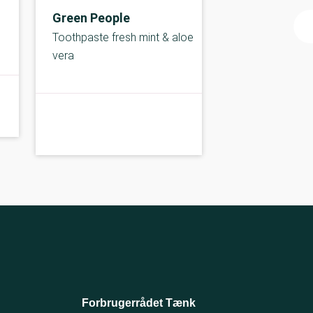
Green People
Toothpaste fresh mint & aloe
vera
B-kolbe
B-
Forbrugerrådet Tænk