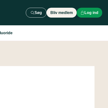
Søg
Bliv medlem
Log ind
luoride