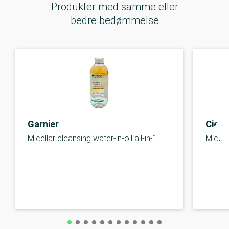
Produkter med samme eller
bedre bedømmelse
Garnier
Cien
Micellar cleansing water-in-oil all-in-1
Micell
C-kolbe
C-kolbe