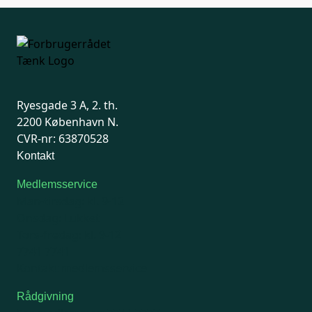
Ryesgade 3 A, 2. th.
2200 København N.
CVR-nr: 63870528
Kontakt
Medlemsservice
Man-tirsdag: kl. 9-12
Onsdag: Lukket
Tors-fredag: kl. 9-12
7741 7741
Kontakt medlemsservice
Rådgivning