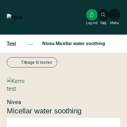
Gå
til
hovedindhold
Log ind
Søg
Menu
Test
···
Nivea Micellar water soothing
Tilbage til testen
Nivea
Micellar water soothing