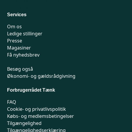
For medlemmer: 7741 7777
Man-fredag 9-15
Services
Om os
Ledige stillinger
Presse
Magasiner
Få nyhedsbrev
Besøg også
Økonomi- og gældsrådgivning
Forbrugerrådet Tænk
FAQ
Cookie- og privatlivspolitik
Købs- og medlemsbetingelser
Tilgængelighed
Tilgængelighedserklæring