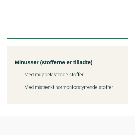
Minusser (stofferne er tilladte)
Kemitest
Minusser (stofferne er tilladte)
Med miljøbelastende stoffer
Med mistænkt hormonforstyrrende stoffer