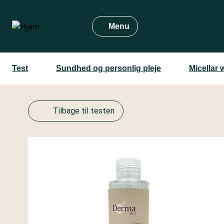
Gå
til
Menu
hovedindhold
Test
Sundhed og personlig pleje
Micellar 
Tilbage til testen