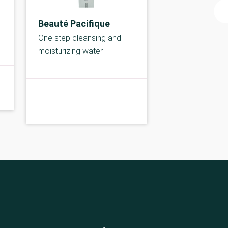
Beauté Pacifique
One step cleansing and
moisturizing water
A-kolbe
A-