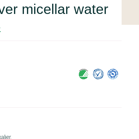
r micellar water
r
lier.