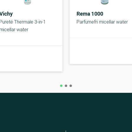
Vichy
Rema 1000
Pureté Thermale 3-in-1
Parfumefri micellar water
micellar water
A-kolbe