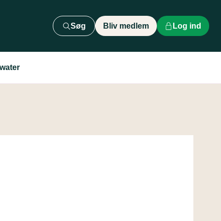
Søg
Bliv medlem
Log ind
water