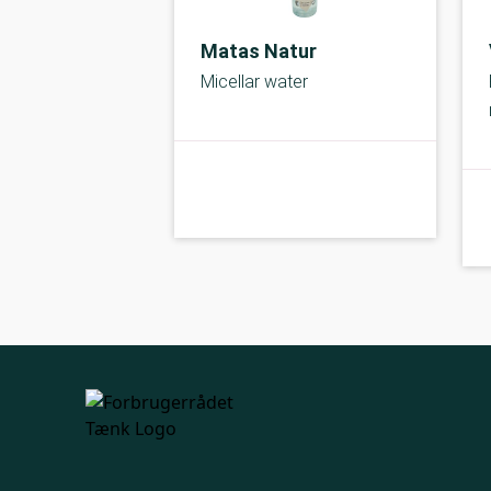
Matas Natur
Micellar water
kolbe
A-kolbe