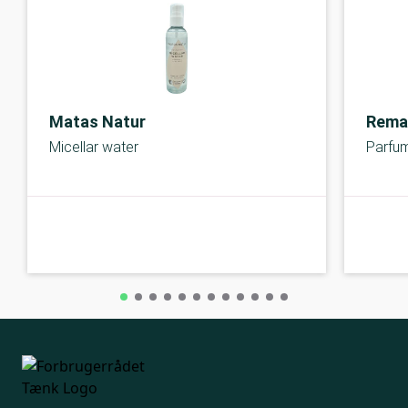
Matas Natur
Rema
Micellar water
Parfum
A-kolbe
A-kolbe