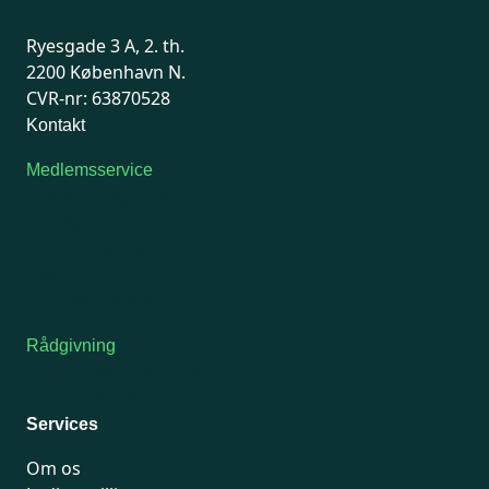
Ryesgade 3 A, 2. th.
2200 København N.
CVR-nr: 63870528
Kontakt
Medlemsservice
Man-tirsdag: kl. 9-12
Onsdag: Lukket
Tors-fredag: kl. 9-12
7741 7741
Kontakt medlemsservice
Rådgivning
For medlemmer: 7741 7777
Man-fredag 9-15
Services
Om os