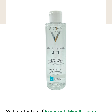
Se hele testen af
Kemitest: Micellar water