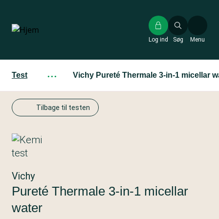
Gå
til
hovedindhold
Log ind
Søg
Menu
Test
···
Vichy Pureté Thermale 3-in-1 micellar w
Tilbage til testen
Vichy
Pureté Thermale 3-in-1 micellar
water