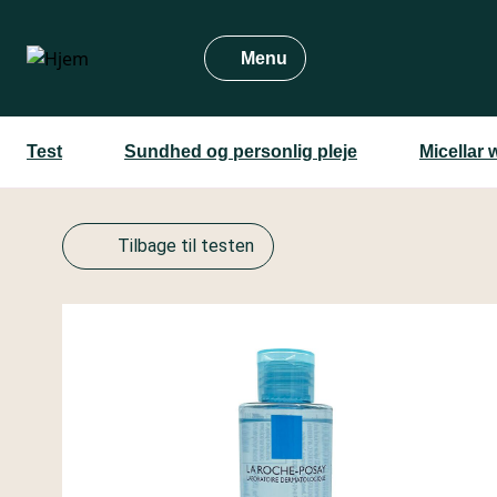
Gå
til
Menu
hovedindhold
Test
Sundhed og personlig pleje
Micellar 
Tilbage til testen