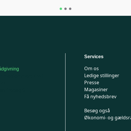
Services
Om os
dgivning
Ledige stillinger
or medlemmer: 7741
Presse
777
Magasiner
n-fredag 9-15
Få nyhedsbrev
Besøg også
Økonomi- og gældsr