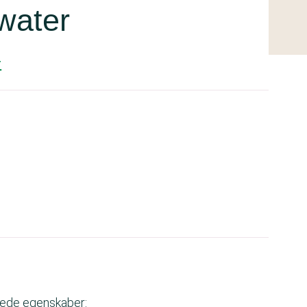
 water
r
skede egenskaber: