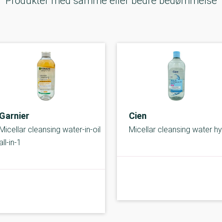
Produkter med samme eller bedre bedømmelse
Garnier
Cien
Micellar cleansing water-in-oil
Micellar cleansing water h
all-in-1
B-kolbe