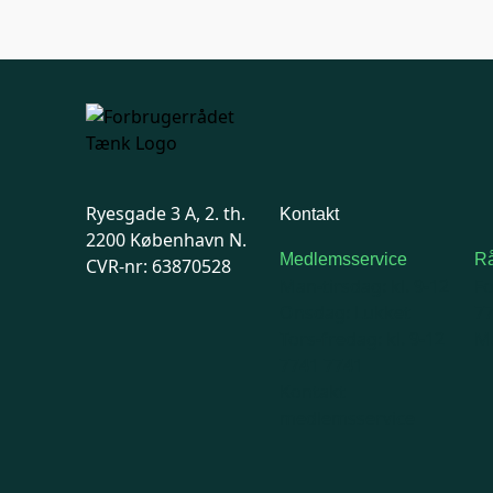
Ryesgade 3 A, 2. th.
Kontakt
2200 København N.
Medlemsservice
Rå
CVR-nr: 63870528
Man-tirsdag: kl. 9-12
F
Onsdag: Lukket
7
Tors-fredag: kl. 9-12
Ma
7741 7741
Kontakt
medlemsservice