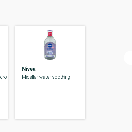
Nivea
ydro
Micellar water soothing
B-kolbe
B-