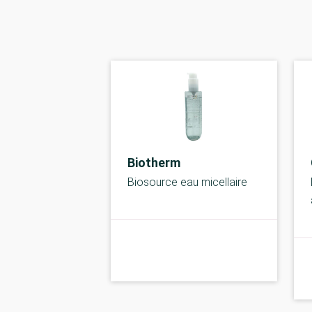
Biotherm
Biosource eau micellaire
kolbe
C-kolbe