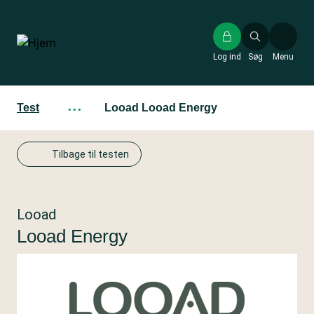
Gå
til
hovedindhold
Log ind
Søg
Menu
Test
···
Looad Looad Energy
Tilbage til testen
Looad
Looad Energy