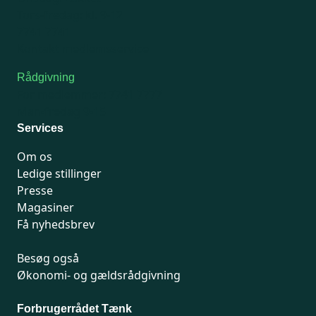
Tors-fredag: kl. 9-12
7741 7741
Kontakt medlemsservice
Rådgivning
For medlemmer: 7741 7777
Man-fredag 9-15
Services
Om os
Ledige stillinger
Presse
Magasiner
Få nyhedsbrev
Besøg også
Økonomi- og gældsrådgivning
Forbrugerrådet Tænk