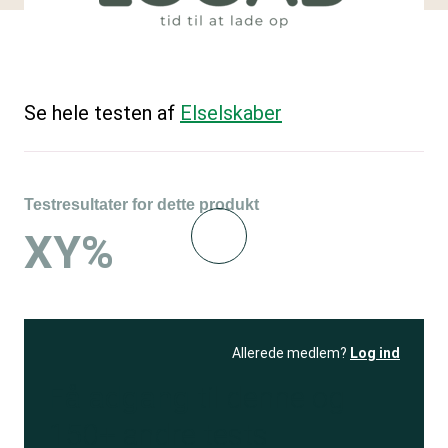
Se hele testen af
Elselskaber
Testresultater for dette produkt
XY%
Allerede medlem?
Log ind
Få adgang
til denne og
150+ andre tests