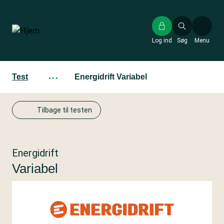
Gå
til
hovedindhold
Log ind
Søg
Menu
Test
···
Energidrift Variabel
Tilbage til testen
Energidrift
Variabel