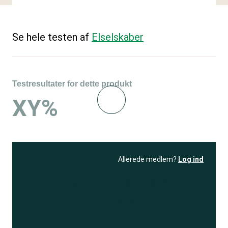
Se hele testen af
Elselskaber
Testresultater for dette produkt
XY%
Allerede medlem?
Log ind
Få adgang
til denne og
150+ andre tests
Få adgang