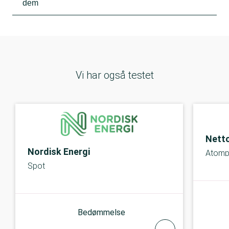
dem
Vi har også testet
Nett
Nordisk Energi
Atom
Spot
Bedømmelse