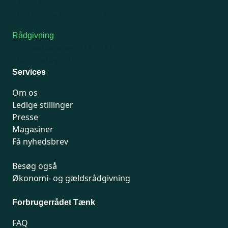
7741 7741
Kontakt medlemsservice
Rådgivning
For medlemmer: 7741 7777
Man-fredag 9-15
Services
Om os
Ledige stillinger
Presse
Magasiner
Få nyhedsbrev
Besøg også
Økonomi- og gældsrådgivning
Forbrugerrådet Tænk
FAQ