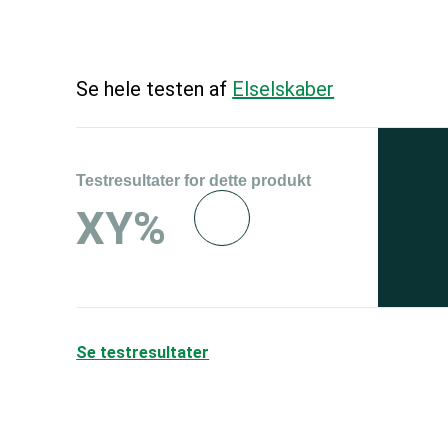
Se hele testen af
Elselskaber
Testresultater for dette produkt
Få
XY%
den
and
Se testresultater