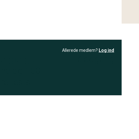
Allerede medlem?
Log ind
 adgang
til
Få adgang
ne og 150+
re tests