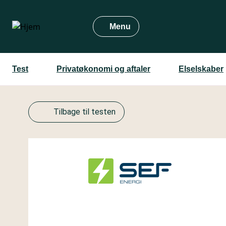
Gå
til
Menu
hovedindhold
Test
Privatøkonomi og aftaler
Elselskaber
Tilbage til testen