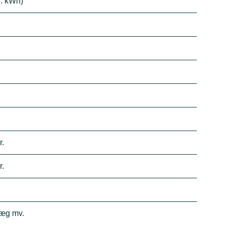
r. kWh)
r.
r.
læg mv.