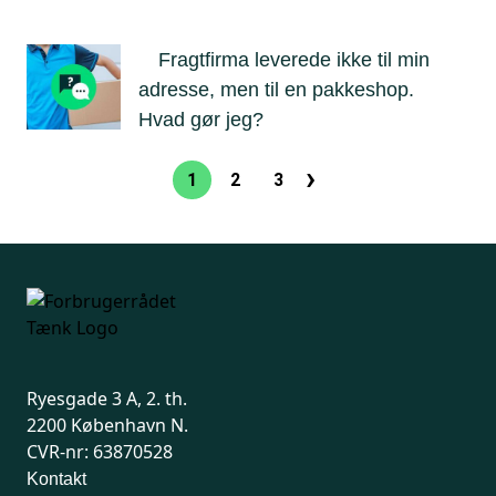
Fragtfirma leverede ikke til min
adresse, men til en pakkeshop.
Hvad gør jeg?
›
Sideinddeling
1
2
3
Nuværende
Side
Side
Næste
side
side
Ryesgade 3 A, 2. th.
2200 København N.
CVR-nr: 63870528
Kontakt