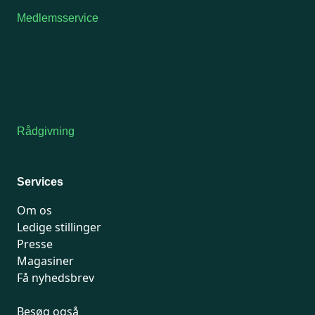
Medlemsservice
Man-tirsdag: kl. 9-12
Onsdag: Lukket
Tors-fredag: kl. 9-12
7741 7741
Kontakt medlemsservice
Rådgivning
For medlemmer: 7741 7777
Man-fredag 9-15
Services
Om os
Ledige stillinger
Presse
Magasiner
Få nyhedsbrev
Besøg også