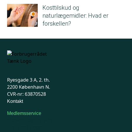
Kosttilskud og
naturlægemidler: Hvad er
forskellen?
Ryesgade 3 A, 2. th.
2200 København N.
CVR-nr: 63870528
Kontakt
Medlemsservice
Man-tirsdag: kl. 9-12
Onsdag: Lukket