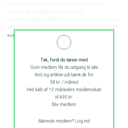
Denne algeolie klarer sig bedst i testen
Testen af omega-3 kosttilskud
sammenligner både fiskeolie og algeolie. Her
kan du se den algeolie, som klarer sig bedst i
vores test.
Tak, fordi du læser med
Som medlem får du adgang til alle
test og artikler på tænk.dk for
58 kr. / måned
Ved køb af 12 måneders medlemskab
til 695 kr.
Bliv medlem
Allerede medlem?
Log ind