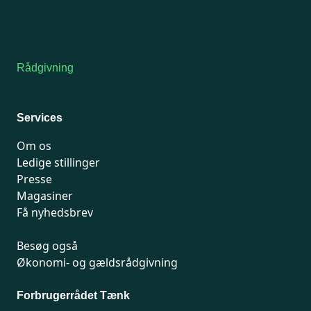
Tors-fredag: kl. 9-12
7741 7741
Kontakt medlemsservice
Rådgivning
For medlemmer: 7741 7777
Man-fredag 9-15
Services
Om os
Ledige stillinger
Presse
Magasiner
Få nyhedsbrev
Besøg også
Økonomi- og gældsrådgivning
Forbrugerrådet Tænk