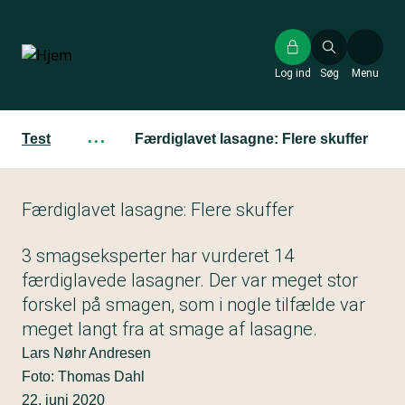
Gå
til
hovedindhold
Log ind
Søg
Menu
Test
···
Færdiglavet lasagne: Flere skuffer
Færdiglavet lasagne: Flere skuffer
3 smagseksperter har vurderet 14
færdiglavede lasagner. Der var meget stor
forskel på smagen, som i nogle tilfælde var
meget langt fra at smage af lasagne.
Lars Nøhr Andresen
Foto: Thomas Dahl
22. juni 2020