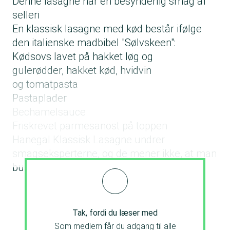
Denne lasagne har en besynderlig smag af
selleri
En klassisk lasagne med kød består ifølge
den italienske madbibel "Sølvskeen":
Kødsovs lavet på hakket løg og
gulerødder, hakket kød, hvidvin
og tomatpasta
Pastaplader
Bechamelsauce
Friskrevet parmesanost på toppen
Hanegal Klassisk Lasagne undrer
smagseksperterne, og de mener ikke, at man
burde kalde produktet for en lasagne.
Tak, fordi du læser med
Som medlem får du adgang til alle