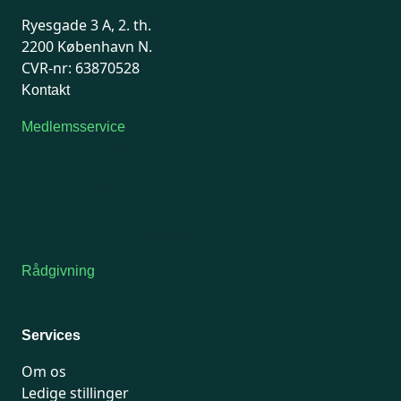
Ryesgade 3 A, 2. th.
2200 København N.
CVR-nr: 63870528
Kontakt
Medlemsservice
Man-tirsdag: kl. 9-12
Onsdag: Lukket
Tors-fredag: kl. 9-12
7741 7741
Kontakt medlemsservice
Rådgivning
For medlemmer: 7741 7777
Man-fredag 9-15
Services
Om os
Ledige stillinger