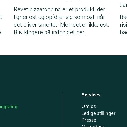
sa
Revet pizzatopping er et produkt, der
t
ligner ost og opfører sig som ost, når
Ba
det bliver smeltet. Men det er ikke ost.
ri
e
Bliv klogere på indholdet her.
ba
Services
Om os
dgivning
Ledige stillinger
or medlemmer: 7741
Presse
777
Magasiner