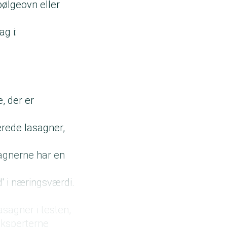
bølgeovn eller
ag i:
, der er
erede lasagner,
sagnerne har en
' i næringsværdi.
sagner i testen,
eksperterne