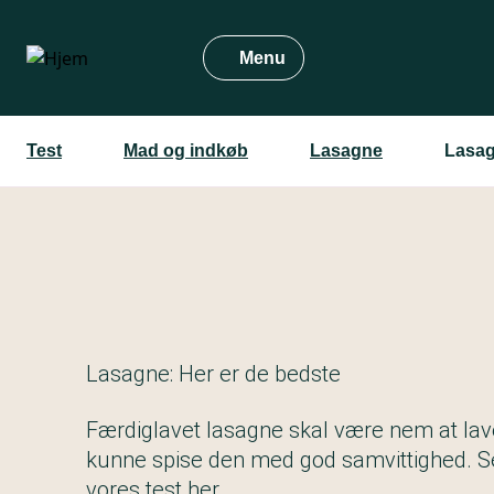
Gå
til
Menu
hovedindhold
Test
Mad og indkøb
Lasagne
Lasag
Lasagne: Her er de bedste
Færdiglavet lasagne skal være nem at lav
kunne spise den med god samvittighed. Se
vores test her.