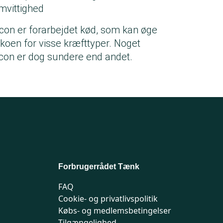
mvittighed
con er forarbejdet kød, som kan øge
sikoen for visse kræfttyper. Noget
con er dog sundere end andet.
Forbrugerrådet Tænk
FAQ
Cookie- og privatlivspolitik
Købs- og medlemsbetingelser
Tilgængelighed