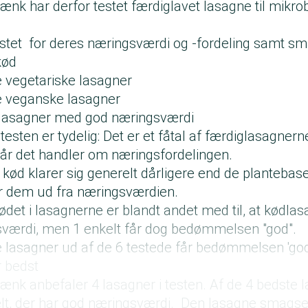
nk har derfor testet færdiglavet lasagne til mikro
stet for deres næringsværdi og -fordeling samt sm
kød
 vegetariske lasagner
e veganske lasagner
 lasagner med god næringsværdi
esten er tydelig: Det er et fåtal af færdiglasagnerne
når det handler om næringsfordelingen.
ød klarer sig generelt dårligere end de plantebas
r dem ud fra næringsværdien.
ødet i lasagnerne er blandt andet med til, at kødla
sværdi, men 1 enkelt får dog bedømmelsen "god".
 lasagner ud af de 6 testede får bedømmelsen 'god
r bedst
nk anbefaler 4 lasagner i testen. Af de 4 bedste la
elt, der har god næringsværdi. Den lasagne smags