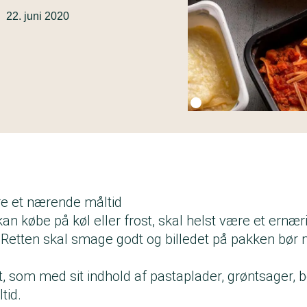
22. juni 2020
Fotokredit:
Thomas Dahl
e et nærende måltid
kan købe på køl eller frost, skal helst være et ern
. Retten skal smage godt og billedet på pakken bør
t, som med sit indhold af pastaplader, grøntsager
tid.