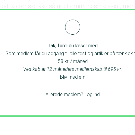
st, klarer sig ikke så godt ernæringsmæssigt, me
r den til et godt måltid.
Tak, fordi du læser med
Som medlem får du adgang til alle test og artikler på tænk.dk 
58 kr. / måned
Ved køb af 12 måneders medlemskab til 695 kr.
Bliv medlem
Allerede medlem?
Log ind