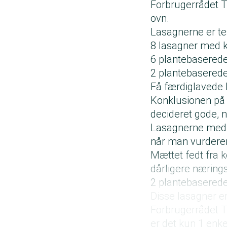
Forbrugerrådet Tæ
ovn.
Lasagnerne er te
8 lasagner med 
6 plantebaserede
2 plantebasered
Få færdiglavede
Konklusionen på t
decideret gode, 
Lasagnerne med k
når man vurdere
Mættet fedt fra k
dårligere næring
2 plantebaserede
Disse lasagner e
Forbrugerrådet Tæ
er det kun 1 enk