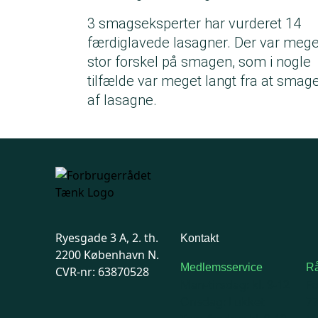
3 smagseksperter har vurderet 14
færdiglavede lasagner. Der var mege
stor forskel på smagen, som i nogle
tilfælde var meget langt fra at smag
af lasagne.
Ryesgade 3 A, 2. th.
Kontakt
2200 København N.
Medlemsservice
Rå
CVR-nr: 63870528
Man-tirsdag: kl. 9-12
F
Onsdag: Lukket
7