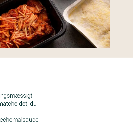
æringsmæssigt
 matche det, du
, bechemalsauce