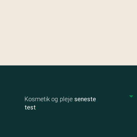
Kosmetik og pleje
seneste
test
Kemites
Glidecr