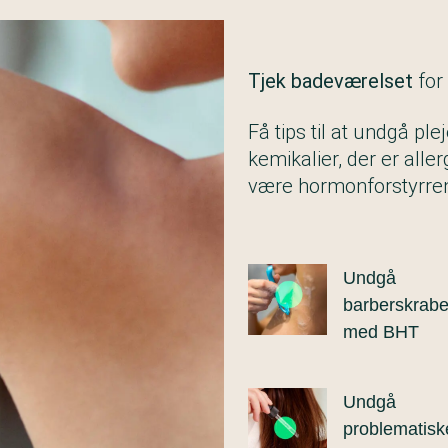
Tjek badeværelset
for
Få tips til at undgå p
kemikalier, der er alle
være hormonforstyrre
Undgå
barberskrabe
med BHT
Undgå
problematisk