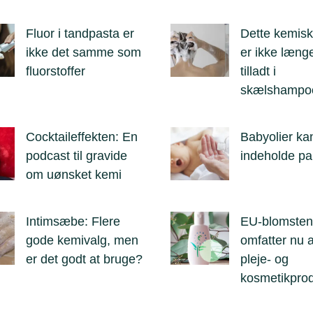
Fluor i tandpasta er
Dette kemisk
ikke det samme som
er ikke læng
fluorstoffer
tilladt i
skælshampo
Cocktaileffekten: En
Babyolier ka
podcast til gravide
indeholde p
om uønsket kemi
Intimsæbe: Flere
EU-blomsten
gode kemivalg, men
omfatter nu a
er det godt at bruge?
pleje- og
kosmetikprod