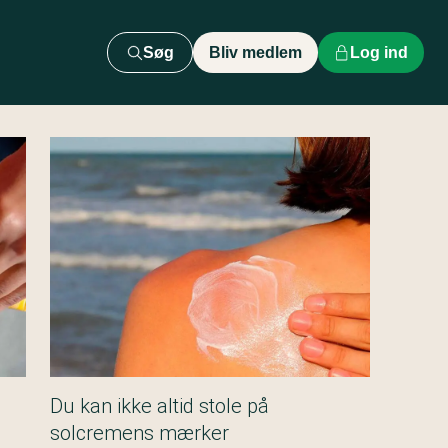
Søg
Bliv medlem
Log ind
Du kan ikke altid stole på
solcremens mærker