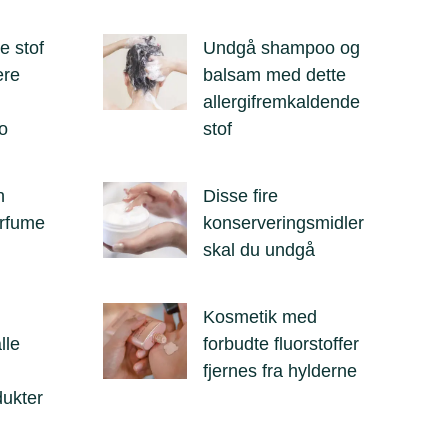
e stof
Undgå shampoo og
ere
balsam med dette
allergifremkaldende
o
stof
n
Disse fire
arfume
konserveringsmidler
skal du undgå
Kosmetik med
lle
forbudte fluorstoffer
fjernes fra hylderne
ukter