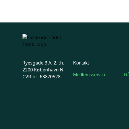
Ryesgade 3 A, 2. th.
Kontakt
2200 København N.
Medlemsservice
Rå
CVR-nr: 63870528
Man-tirsdag: kl. 9-12
F
Onsdag: Lukket
7
Tors-fredag: kl. 9-12
Ma
7741 7741
Kontakt
medlemsservice