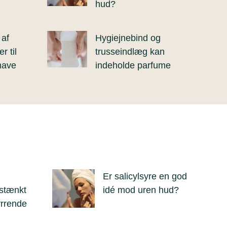
hud?
 af
Hygiejnebind og
r til
trusseindlæg kan
mave
indeholde parfume
Er salicylsyre en god
stænkt
idé mod uren hud?
yrrende