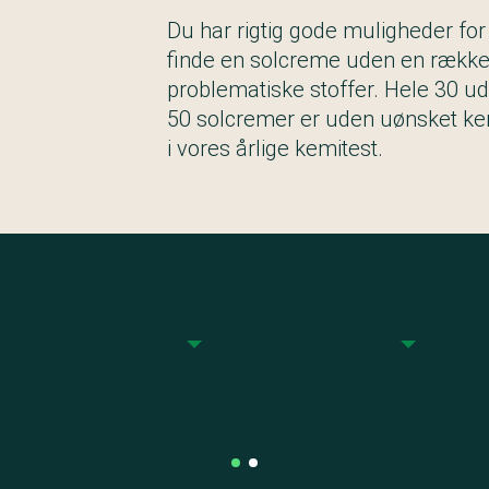
Du har rigtig gode muligheder for
finde en solcreme uden en rækk
problematiske stoffer. Hele 30 ud
50 solcremer er uden uønsket k
i vores årlige kemitest.
t:
Kemitest:
Kemitest:
emer
Micellar water
Håndsæbe