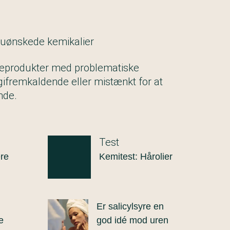
 uønskede kemikalier
lejeprodukter med problematiske
rgifremkaldende eller mistænkt for at
nde.
Test
re
Kemitest: Hårolier
Er salicylsyre en
e
god idé mod uren