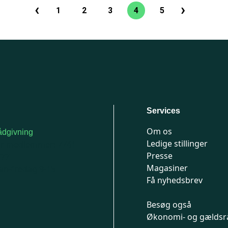
‹
›
Sideinddeling
1
2
3
4
5
Side
Side
Side
Nuværende
Side
Forrige
Næste
side
side
side
Services
Om os
dgivning
Ledige stillinger
or medlemmer: 7741
Presse
777
Magasiner
n-fredag 9-15
Få nyhedsbrev
Besøg også
Økonomi- og gældsr