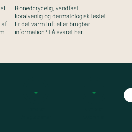
 at
Bionedbrydelig, vandfast,
e
koralvenlig og dermatologisk testet.
 af
Er det varm luft eller brugbar
emi
information? Få svaret her.
Kemitest:
Kemitest:
Ansigtscremer
Solcremer