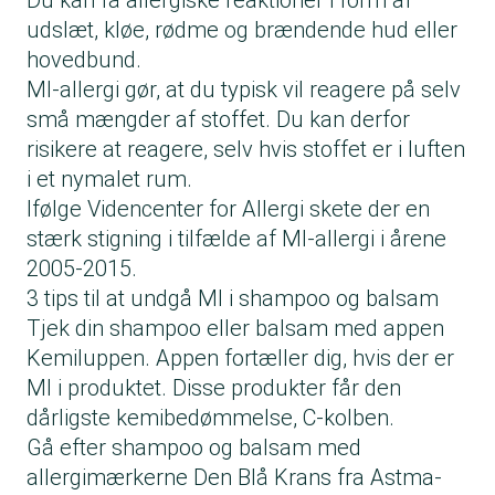
Du kan få allergiske reaktioner i form af
udslæt, kløe, rødme og brændende hud eller
hovedbund.
MI-allergi gør, at du typisk vil reagere på selv
små mængder af stoffet. Du kan derfor
risikere at reagere, selv hvis stoffet er i luften
i et nymalet rum.
Ifølge Videncenter for Allergi skete der en
stærk stigning i tilfælde af MI-allergi i årene
2005-2015.
3 tips til at undgå MI i shampoo og balsam
Tjek din shampoo eller balsam med appen
Kemiluppen. Appen fortæller dig, hvis der er
MI i produktet. Disse produkter får den
dårligste kemibedømmelse, C-kolben.
Gå efter shampoo og balsam med
allergimærkerne Den Blå Krans fra Astma-