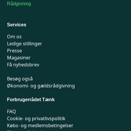
Rådgivning
For medlemmer: 7741 7777
Man-fredag 9-15
Services
Om os
Ledige stillinger
Presse
Magasiner
Få nyhedsbrev
Besøg også
Økonomi- og gældsrådgivning
Forbrugerrådet Tænk
FAQ
Cookie- og privatlivspolitik
Købs- og medlemsbetingelser