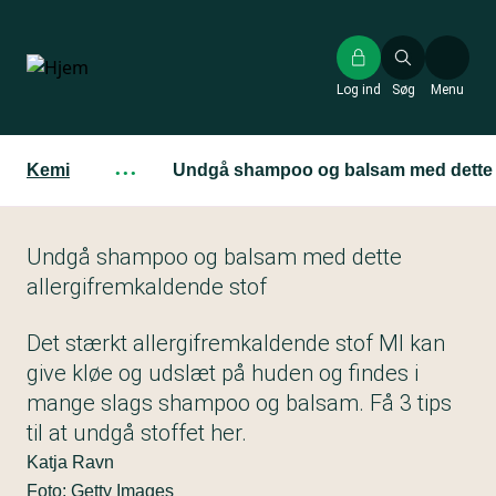
Gå
til
hovedindhold
Log ind
Søg
Menu
Kemi
···
Undgå shampoo og balsam med dette a
Undgå shampoo og balsam med dette
allergifremkaldende stof
Det stærkt allergifremkaldende stof MI kan
give kløe og udslæt på huden og findes i
mange slags shampoo og balsam. Få 3 tips
til at undgå stoffet her.
Katja Ravn
Foto: Getty Images