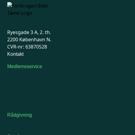
Ryesgade 3 A, 2. th.
2200 København N.
CVR-nr: 63870528
Kontakt
Medlemsservice
Man-tirsdag: kl. 9-12
Onsdag: Lukket
Tors-fredag: kl. 9-12
7741 7741
Kontakt medlemsservice
Rådgivning
For medlemmer: 7741 7777
Man-fredag 9-15