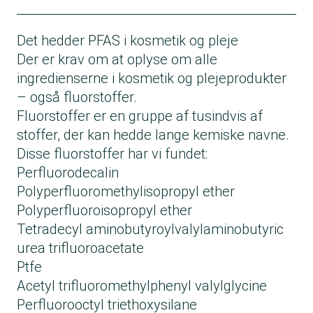
Frizz humidity shield
Anti cellulite serum
Curl moisturizing shine oil
Det hedder PFAS i kosmetik og pleje
Perfect hair days dry shampoo
Der er krav om at oplyse om alle
ingredienserne i kosmetik og plejeprodukter
– også fluorstoffer.
Fluorstoffer er en gruppe af tusindvis af
stoffer, der kan hedde lange kemiske navne.
Disse fluorstoffer har vi fundet:
Perfluorodecalin
Polyperfluoromethylisopropyl ether
Polyperfluoroisopropyl ether
Tetradecyl aminobutyroylvalylaminobutyric
urea trifluoroacetate
Ptfe
Acetyl trifluoromethylphenyl valylglycine
Perfluorooctyl triethoxysilane