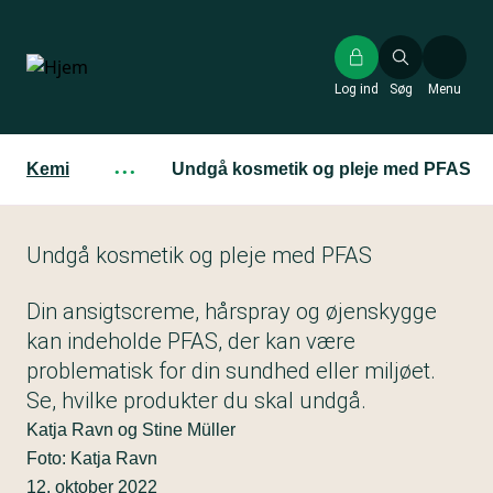
Gå
til
hovedindhold
Log ind
Søg
Menu
Kemi
···
Undgå kosmetik og pleje med PFAS
Undgå kosmetik og pleje med PFAS
Din ansigtscreme, hårspray og øjenskygge
kan indeholde PFAS, der kan være
problematisk for din sundhed eller miljøet.
Se, hvilke produkter du skal undgå.
Katja Ravn og Stine Müller
Foto: Katja Ravn
12. oktober 2022