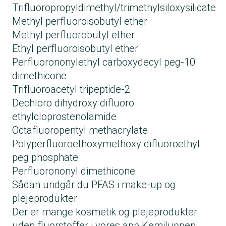
Trifluoropropyldimethyl/trimethylsiloxysilicate
Methyl perfluoroisobutyl ether
Methyl perfluorobutyl ether
Ethyl perfluoroisobutyl ether
Perfluorononylethyl carboxydecyl peg-10
dimethicone
Trifluoroacetyl tripeptide-2
Dechloro dihydroxy difluoro
ethylcloprostenolamide
Octafluoropentyl methacrylate
Polyperfluoroethoxymethoxy difluoroethyl
peg phosphate
Perfluorononyl dimethicone
Sådan undgår du PFAS i make-up og
plejeprodukter
Der er mange kosmetik og plejeprodukter
uden fluorstoffer i vores
app Kemiluppen
.