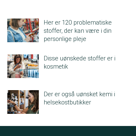
Cosmetics giant L’Oréal to eliminate PFASs in
them anymore as ingredients in our new
der indeholder det. Hvis dette ikke er muligt,
products (chemicalwatch.com)
product developments as a precautionary
vil HOB House Of Brands A/S udfase de
measure.”
produkter af deres sortiment.
Her er 120 problematiske
stoffer, der kan være i din
personlige pleje
Disse uønskede stoffer er i
kosmetik
Der er også uønsket kemi i
helsekostbutikker