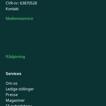
CVR-nr: 63870528
Kontakt
Medlemsservice
Man-tirsdag: kl. 9-12
Onsdag: Lukket
Tors-fredag: kl. 9-12
7741 7741
Kontakt medlemsservice
Rådgivning
For medlemmer: 7741 7777
Man-fredag 9-15
Services
Om os
Ledige stillinger
Presse
Magasiner