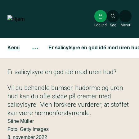
Gå
til
hovedindhold
Log ind
Søg
Menu
Kemi
···
Er salicylsyre en god idé mod uren hu
Er salicylsyre en god idé mod uren hud?
Vil du behandle bumser, hudorme og uren
hud kan du ofte støde på cremer med
salicylsyre. Men forskere vurderer, at stoffet
kan være hormonforstyrrende.
Stine Müller
Foto: Getty Images
8. november 2022