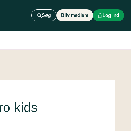
Søg
Bliv medlem
Log ind
ro kids