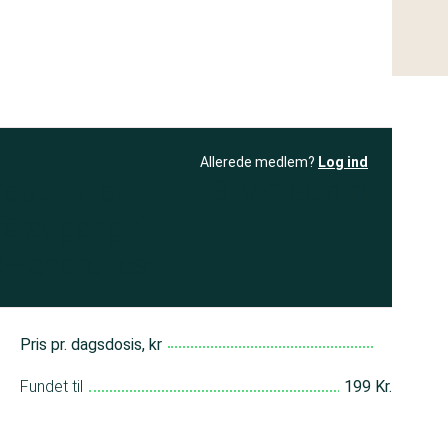
Allerede medlem?
Log ind
resultatet
Bliv medlem
få adgang til
+ andre test
Pris pr. dagsdosis, kr
Fundet til
199 Kr.