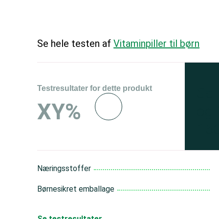
Se hele testen af
Vitaminpiller til børn
Testresultater for dette produkt
Se 
XY%
og 
150
Næringsstoffer
Børnesikret emballage
Se testresultater