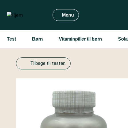
Gå
til
Menu
hovedindhold
Test
Børn
Vitaminpiller til børn
Sola
Tilbage til testen