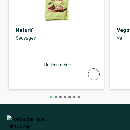
Naturli'
Vegg
Sausages
Vegan
Bedømmelse