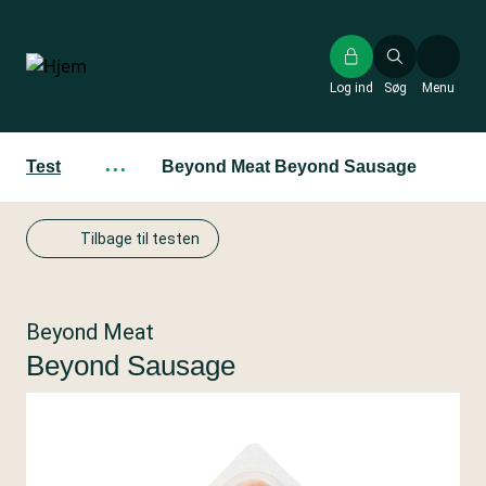
Gå
til
hovedindhold
Log ind
Søg
Menu
Test
···
Beyond Meat Beyond Sausage
Tilbage til testen
Beyond Meat
Beyond Sausage