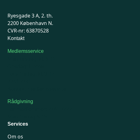
Ryesgade 3 A, 2. th.
2200 København N.
CVR-nr: 63870528
Kontakt
Medlemsservice
Man-tirsdag: kl. 9-12
Onsdag: Lukket
Tors-fredag: kl. 9-12
7741 7741
Kontakt medlemsservice
Rådgivning
For medlemmer: 7741 7777
Man-fredag 9-15
Services
Om os