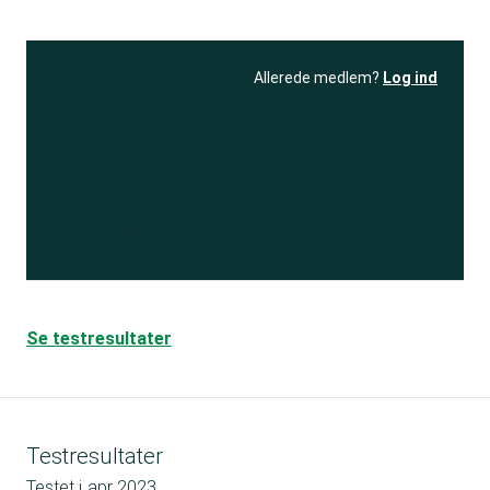
Allerede medlem?
Log ind
Se resultatet
og få adgang
til 150+ andre test
Bliv medlem
Se testresultater
Testresultater
Testet i
apr 2023