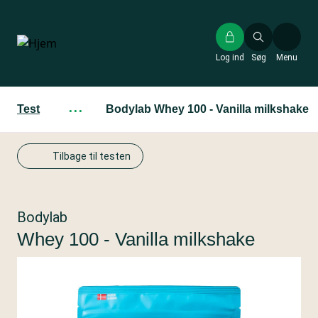
Gå
til
hovedindhold
Log ind
Søg
Menu
Test
···
Bodylab Whey 100 - Vanilla milkshake
Tilbage til testen
Bodylab
Whey 100 - Vanilla milkshake