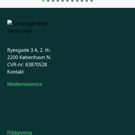
Ryesgade 3 A, 2. th.
2200 København N.
CVR-nr: 63870528
Kontakt
Medlemsservice
Man-tirsdag: kl. 9-12
Onsdag: Lukket
Tors-fredag: kl. 9-12
7741 7741
Kontakt medlemsservice
Rådgivning