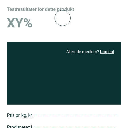
Testresultater for dette produkt
XY%
Allerede medlem?
Log ind
Se resultatet
og få adgang
til 150+ andre test
Bliv medlem
Pris pr. kg, kr.
Produceret i