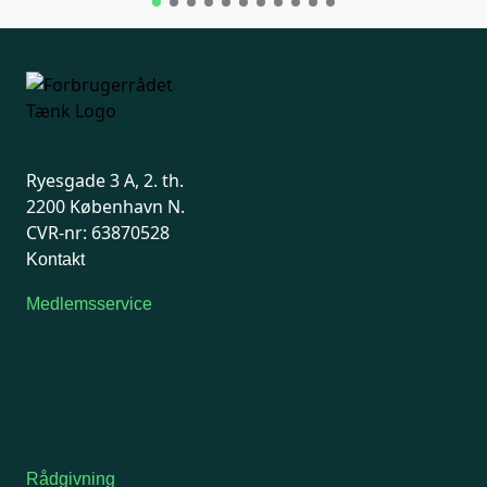
Ryesgade 3 A, 2. th.
2200 København N.
CVR-nr: 63870528
Kontakt
Medlemsservice
Man-tirsdag: kl. 9-12
Onsdag: Lukket
Tors-fredag: kl. 9-12
7741 7741
Kontakt medlemsservice
Rådgivning