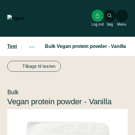
Gå
til
hovedindhold
Log ind
Søg
Menu
Test
···
Bulk Vegan protein powder - Vanilla
Tilbage til testen
Bulk
Vegan protein powder - Vanilla