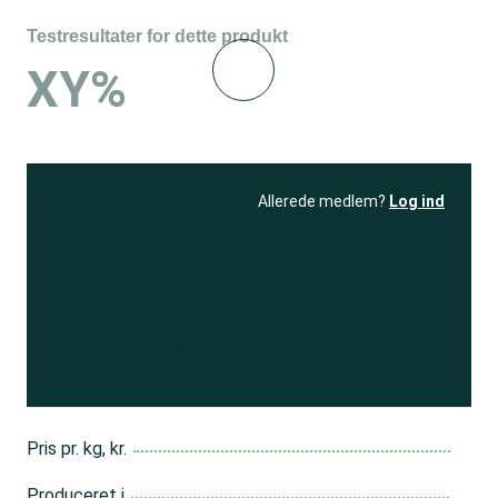
Testresultater for dette produkt
XY%
Allerede medlem?
Log ind
Se resultatet
og få adgang
til 150+ andre test
Bliv medlem
Pris pr. kg, kr.
Produceret i