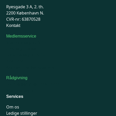
Ryesgade 3 A, 2. th.
2200 København N.
CVR-nr: 63870528
Kontakt
Medlemsservice
Man-tirsdag: kl. 9-12
Onsdag: Lukket
Tors-fredag: kl. 9-12
7741 7741
Kontakt medlemsservice
Rådgivning
For medlemmer: 7741 7777
Man-fredag 9-15
Services
Om os
Ledige stillinger