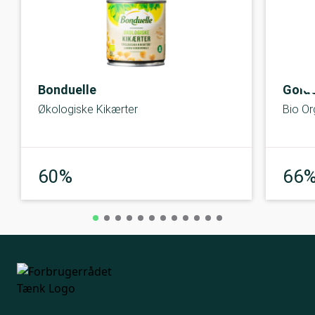
Bonduelle
Gold
Økologiske Kikærter
Bio Or
Middel
60%
66