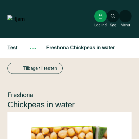
Gå
til
hovedindhold
Log ind
Søg
Menu
Test
···
Freshona Chickpeas in water
Tilbage til testen
Freshona
Chickpeas in water