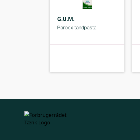
G.U.M.
Paroex tandpasta
kolbe
C-kolbe