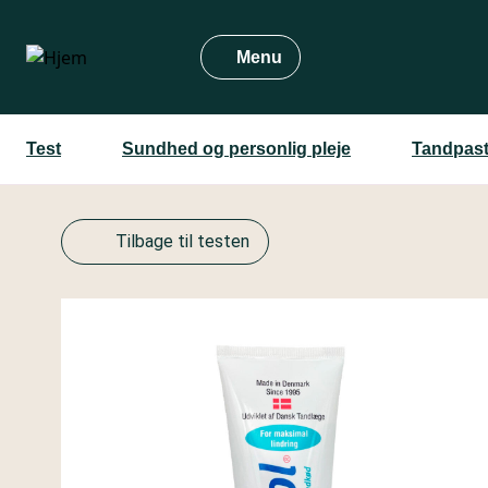
Gå
til
Menu
hovedindhold
Test
Sundhed og personlig pleje
Tandpast
Tilbage til testen