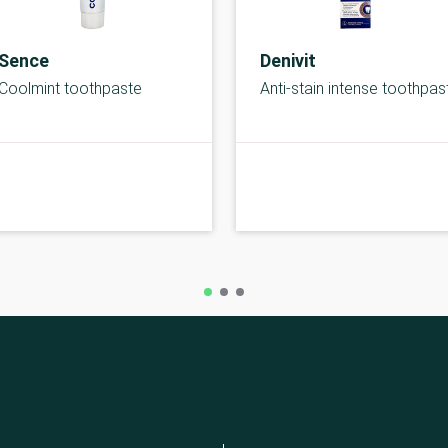
Sence
Denivit
Coolmint toothpaste
Anti-stain intense toothpas
B-kolbe