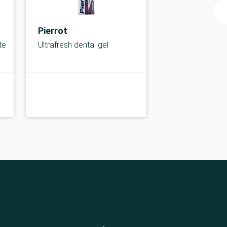
Pierrot
te
Ultrafresh dental gel
B-kolbe
B-