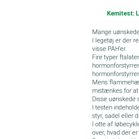
Kemitest: 
Mange uønskede s
I legetøj er der
visse PAH'er.
Fire typer ftalate
hormonforstyrren
hormonforstyrre
Mens flammehæmm
mistænkes for a
Disse uønskede st
I testen indehol
styr, sadel eller 
I otte af løbecykl
over, hvad der er 