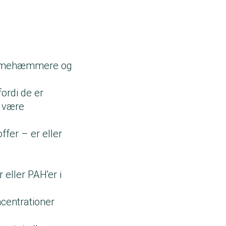
flammehæmmere og
fordi de er
t være
er – er eller
eller PAH'er i
oncentrationer