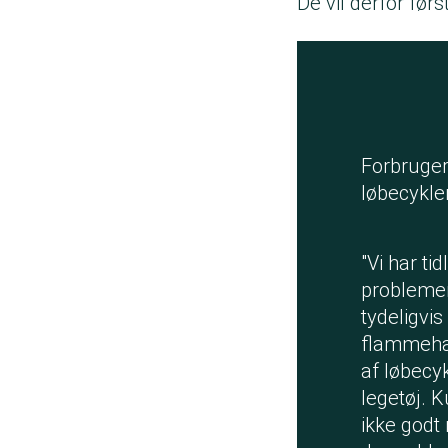
De vil derfor førs
Forbruge
løbecykle
"Vi har ti
problemer
tydeligvis
flammehæm
af løbecy
legetøj. 
ikke godt