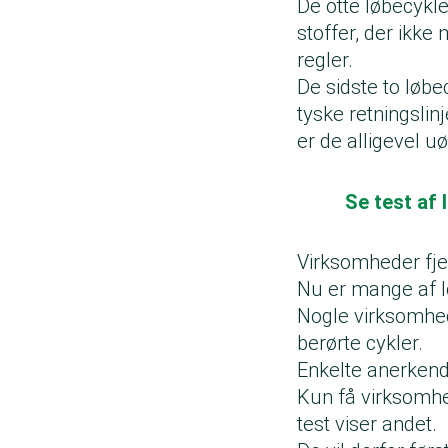
De otte løbecykle
stoffer, der ikke 
regler.
De sidste to løbe
tyske retningslin
er de alligevel u
Se test af
Virksomheder fje
Nu er mange af l
Nogle virksomhed
berørte cykler.
Enkelte anerkende
Kun få virksomhe
test viser andet.