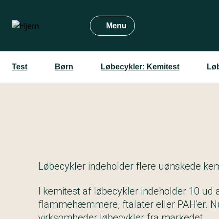
Gå
til
Menu
hovedindhold
Test
Børn
Løbecykler: Kemitest
Løb
Løbecykler indeholder flere uønskede kem
I kemitest af løbecykler indeholder 10 ud 
flammehæmmere, ftalater eller PAH'er. Nu
virksomheder løbecykler fra markedet.