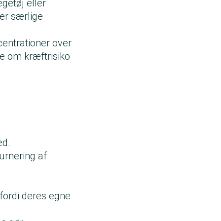
egetøj eller
der særlige
centrationer over
ke om kræftrisiko
ed.
urnering af
fordi deres egne