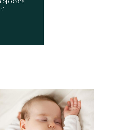
så opfordre
."