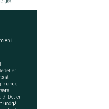
de gør.
mien i
l
ledet er
rtsat
ig mange
være i
ld. Det er
at undgå