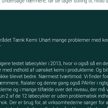
t undersøge nærmere, før de tager stilling til, hvad 
rrådet Tænk Kemi: Uhørt mange problemer med ke
r
dligere testet løbecykler i 2013, hvor vi også så en de
 med indhold af uønsket kemi i produkterne. Og bil
 ikke blevet bedre. Nærmest tværtimod. Vi finder fo
mere, ftalater og denne gang også PAH'er i rigt
klerne og i mange tilfælde over det niveau, der må 
Kun 2 af de 12 løbecykler er uden problematisk indho
 nok. Der er brug for, at virksomhederne sørger for 