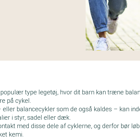
populær type legetøj, hvor dit barn kan træne bala
øre på cykel.
 eller balancecykler som de også kaldes – kan in
er i styr, sadel eller dæk.
ntakt med disse dele af cyklerne, og derfor bør lø
ket kemi.