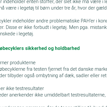
r indeholder enten stoffer, der slet ikke må være i l
må være i legetøj til børn under tre år, hvor der gæl
cykler indeholder andre problematiske PAH’er i kon
jer. Disse er ikke forbudt i legetøj. Men pga. mistan
ønskede i legetøj.
 løbecyklers sikkerhed og holdbarhed
rner produkterne
øbecyklerne fra testen fjernet fra det danske mark
er tilbyder også ombytning af dæk, sadler eller ret
r ikke testresultater
der anerkender ikke umiddelbart testresultaterne, 