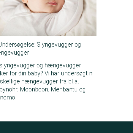
Undersøgelse: Slyngevugger og
ngevugger
 slyngevugger og hængevugger
kker for din baby? Vi har undersøgt ni
rskellige hængevugger fra bl.a.
bynohr, Moonboon, Menbantu og
nomo.