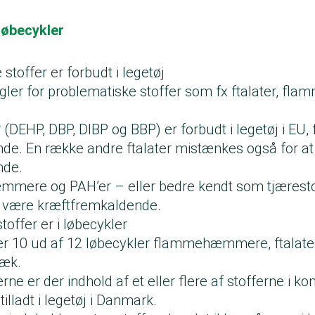
Løbecykler
toffer er forbudt i legetøj
 regler for problematiske stoffer som fx ftalater, 
r (DEHP, DBP, DIBP og BBP) er forbudt i legetøj i EU, 
de. En række andre ftalater mistænkes også for a
nde.
ere og PAH’er – eller bedre kendt som tjærestoff
t være kræftfremkaldende.
offer er i løbecykler
der 10 ud af 12 løbecykler flammehæmmere, ftalater 
dæk.
erne er der indhold af et eller flere af stofferne i k
tilladt i legetøj i Danmark.