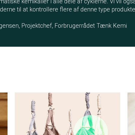
atiske kemikalier i alle dele af cyklerne. Vi vil og
rne til at kontrollere flere af denne type produkter
gensen, Projektchef, Forbrugerrådet Tænk Kemi