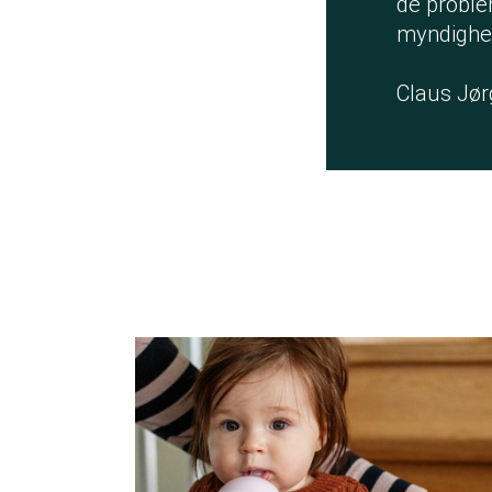
de problem
myndighede
Claus Jør