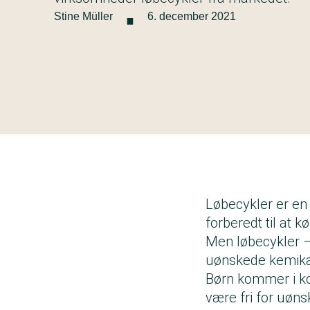
·
Stine Müller
6. december 2021
Løbecykler er en 
forberedt til at k
Men løbecykler –
uønskede kemikali
Børn kommer i ko
være fri for uøns