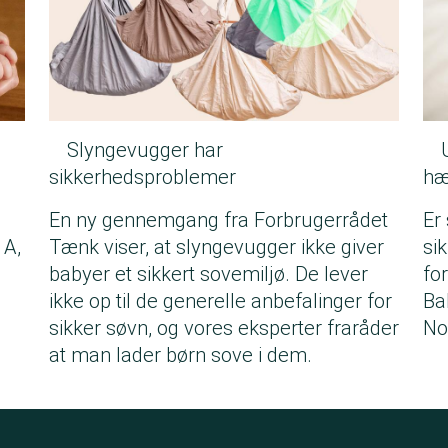
Slyngevugger har
sikkerhedsproblemer
hæ
g
En ny gennemgang fra Forbrugerrådet
Er
 A,
Tænk viser, at slyngevugger ikke giver
si
babyer et sikkert sovemiljø. De lever
fo
ikke op til de generelle anbefalinger for
Ba
sikker søvn, og vores eksperter fraråder
No
at man lader børn sove i dem.