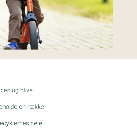
ncen og blive
deholde en række
becyklernes dele