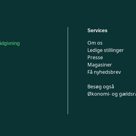
Services
Om os
dgivning
Ledige stillinger
or medlemmer: 7741
Presse
777
Magasiner
n-fredag 9-15
Få nyhedsbrev
Besøg også
Økonomi- og gældsr