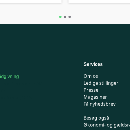
Services
Om os
dgivning
Ledige stillinger
or medlemmer: 7741
Presse
777
Magasiner
n-fredag 9-15
Få nyhedsbrev
Besøg også
Økonomi- og gældsr