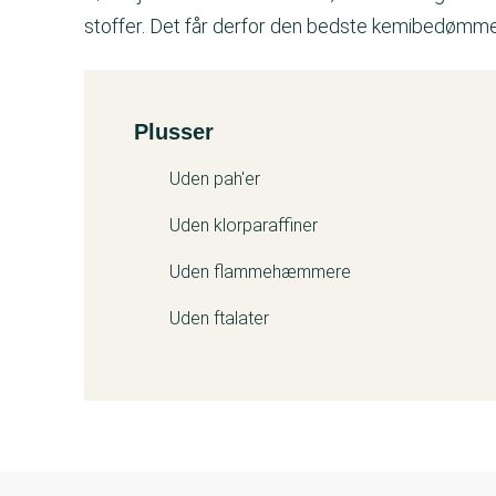
stoffer. Det får derfor den bedste kemibedømme
Plusser
Kemitest
Uden pah'er
Uden klorparaffiner
Uden flammehæmmere
Uden ftalater