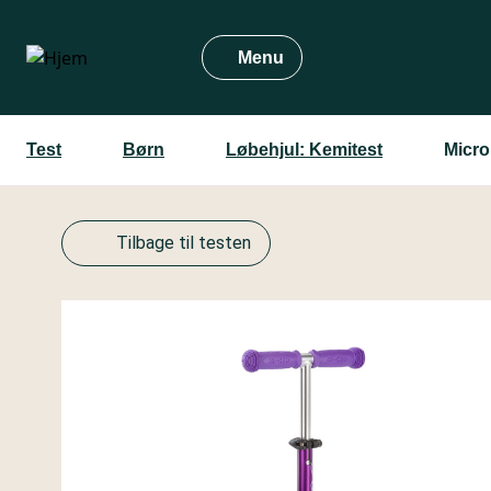
Gå
til
Menu
hovedindhold
Test
Børn
Løbehjul: Kemitest
Micro
Tilbage til testen