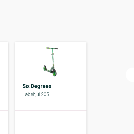
Six Degrees
Løbehjul 205
A-kolbe
B-