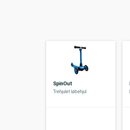
SpinOut
Trehjulet løbehjul
kolbe
A-kolbe