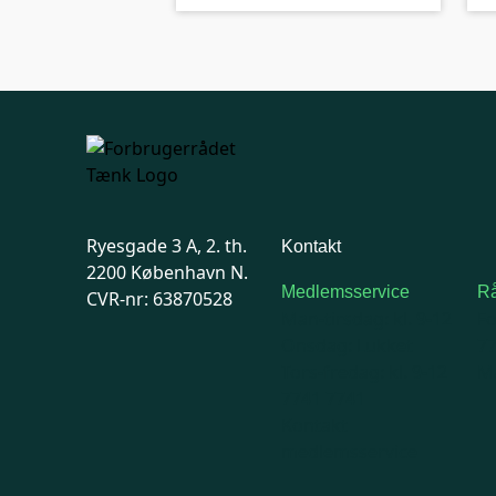
Ryesgade 3 A, 2. th.
Kontakt
2200 København N.
Medlemsservice
Rå
CVR-nr: 63870528
Man-tirsdag: kl. 9-12
F
Onsdag: Lukket
7
Tors-fredag: kl. 9-12
Ma
7741 7741
Kontakt
medlemsservice