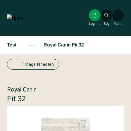
Gå
til
hovedindhold
Log ind
Søg
Menu
Test
···
Royal Canin Fit 32
Tilbage til testen
Royal Canin
Fit 32