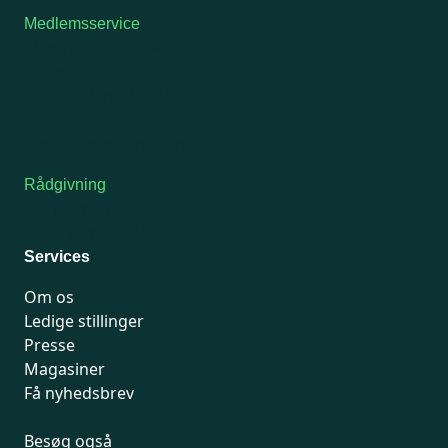
Medlemsservice
Man-tirsdag: kl. 9-12
Onsdag: Lukket
Tors-fredag: kl. 9-12
7741 7741
Kontakt medlemsservice
Rådgivning
For medlemmer: 7741 7777
Man-fredag 9-15
Services
Om os
Ledige stillinger
Presse
Magasiner
Få nyhedsbrev
Besøg også