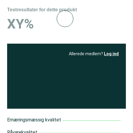
Testresultater for dette produkt
XY%
Allerede medlem?
Log ind
Se resultatet
og få adgang
til 150+ andre test
Bliv medlem
Ernæringsmæssig kvalitet
Råvarekvalitet