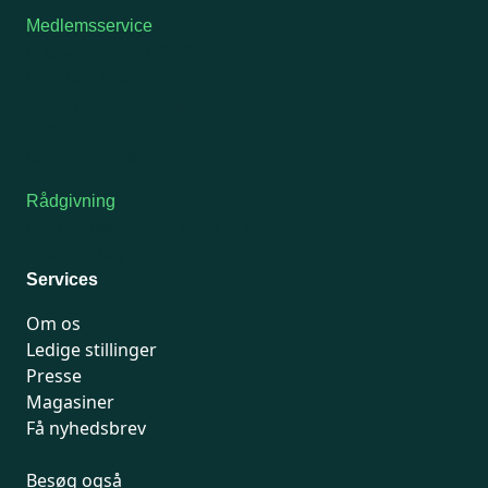
Medlemsservice
Man-tirsdag: kl. 9-12
Onsdag: Lukket
Tors-fredag: kl. 9-12
7741 7741
Kontakt medlemsservice
Rådgivning
For medlemmer: 7741 7777
Man-fredag 9-15
Services
Om os
Ledige stillinger
Presse
Magasiner
Få nyhedsbrev
Besøg også