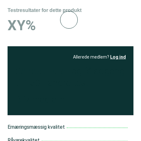
Testresultater for dette produkt
XY%
Allerede medlem?
Log ind
Se resultatet
og få adgang
til 150+ andre test
Bliv medlem
Ernæringsmæssig kvalitet
Råvarekvalitet