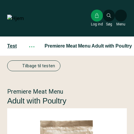
Gå
til
hovedindhold
Log ind
Søg
Menu
Test
···
Premiere Meat Menu Adult with Poultry
Tilbage til testen
Premiere Meat Menu
Adult with Poultry