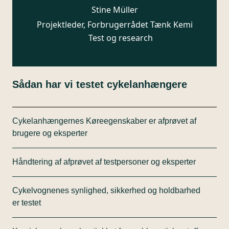
Stine Müller
Projektleder, Forbrugerrådet Tænk Kemi
Test og research
Sådan har vi testet cykelanhængere
Cykelanhængernes Køreegenskaber er afprøvet af
brugere og eksperter
Køreegenskaber er testet og bedømt af 5
Håndtering af afprøvet af testpersoner og eksperter
testpersoner samt en laboratorieekspert, der både
har kørt og gået med anhængerne. Anhængerne er
Brugervenligheden og håndteringen er også
afprøvet ved kørsel lige ud, i sving og ned ad bakker.
Cykelvognenes synlighed, sikkerhed og holdbarhed
afprøvet og bedømt af de 5 testpersoner samt
er testet
laboratorieekspert fx op- og nedklapning af
anhængeren, omdannelse fra anhænger til gåvogn,
Synlighed af anhængeren er en vigtig parameter for