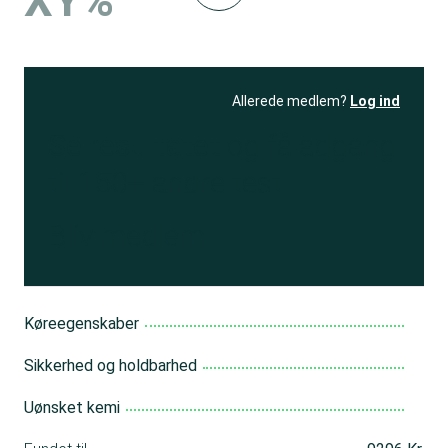
XY%
Allerede medlem?
Log ind
Se resultatet
og få adgang
til 150+ andre test
Bliv medlem
Køreegenskaber
Sikkerhed og holdbarhed
Uønsket kemi