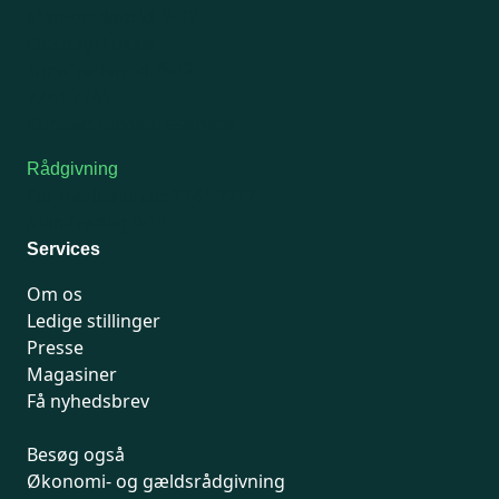
Man-tirsdag: kl. 9-12
Onsdag: Lukket
Tors-fredag: kl. 9-12
7741 7741
Kontakt medlemsservice
Rådgivning
For medlemmer: 7741 7777
Man-fredag 9-15
Services
Om os
Ledige stillinger
Presse
Magasiner
Få nyhedsbrev
Besøg også
Økonomi- og gældsrådgivning