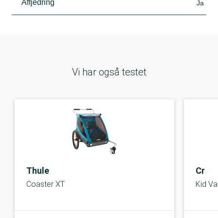
Affjedring
Ja
Vi har også testet
Thule
Croo
Coaster XT
Kid Va