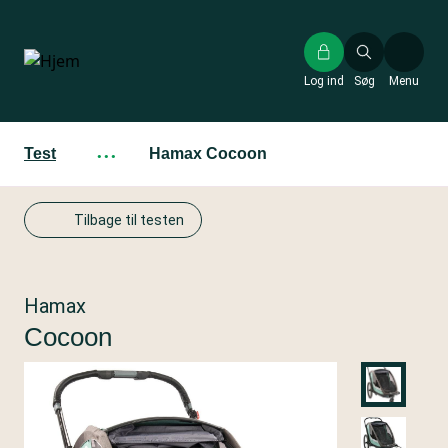
Gå
til
hovedindhold
Log ind
Søg
Menu
Test
···
Hamax Cocoon
Tilbage til testen
Hamax
Cocoon